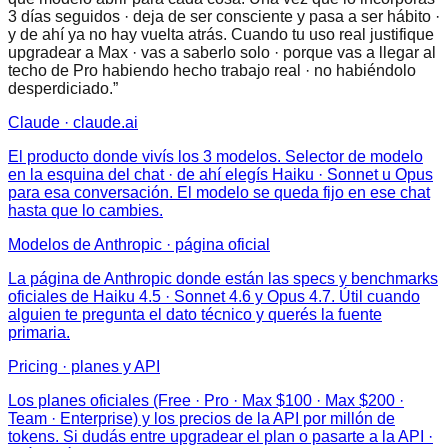
3 días seguidos · deja de ser consciente y pasa a ser hábito ·
y de ahí ya no hay vuelta atrás. Cuando tu uso real justifique
upgradear a Max · vas a saberlo solo · porque vas a llegar al
techo de Pro habiendo hecho trabajo real · no habiéndolo
desperdiciado.
”
Claude · claude.ai
El producto donde vivís los 3 modelos. Selector de modelo
en la esquina del chat · de ahí elegís Haiku · Sonnet u Opus
para esa conversación. El modelo se queda fijo en ese chat
hasta que lo cambies.
Modelos de Anthropic · página oficial
La página de Anthropic donde están las specs y benchmarks
oficiales de Haiku 4.5 · Sonnet 4.6 y Opus 4.7. Útil cuando
alguien te pregunta el dato técnico y querés la fuente
primaria.
Pricing · planes y API
Los planes oficiales (Free · Pro · Max $100 · Max $200 ·
Team · Enterprise) y los precios de la API por millón de
tokens. Si dudás entre upgradear el plan o pasarte a la API ·