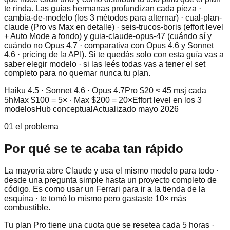
te rinda. Las guías hermanas profundizan cada pieza ·
cambia-de-modelo (los 3 métodos para alternar) · cual-plan-
claude (Pro vs Max en detalle) · seis-trucos-boris (effort level
+ Auto Mode a fondo) y guia-claude-opus-47 (cuándo sí y
cuándo no Opus 4.7 · comparativa con Opus 4.6 y Sonnet
4.6 · pricing de la API). Si te quedás solo con esta guía vas a
saber elegir modelo · si las leés todas vas a tener el set
completo para no quemar nunca tu plan.
Haiku 4.5 · Sonnet 4.6 · Opus 4.7
Pro $20 ≈ 45 msj cada
5h
Max $100 = 5× · Max $200 = 20×
Effort level en los 3
modelos
Hub conceptual
Actualizado mayo 2026
01 el problema
Por qué se te acaba tan rápido
La mayoría abre Claude y usa el mismo modelo para todo ·
desde una pregunta simple hasta un proyecto completo de
código. Es como usar un Ferrari para ir a la tienda de la
esquina · te tomó lo mismo pero gastaste 10× más
combustible.
Tu plan Pro tiene una cuota que se resetea cada 5 horas ·