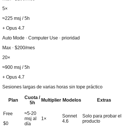
5×
≈225 msj / 5h
+ Opus 4.7
Auto Mode · Computer Use · prioridad
Max
·
$200/mes
20×
≈900 msj / 5h
+ Opus 4.7
Sesiones largas de varias horas sin tope práctico
Cuota /
Plan
Multiplier
Modelos
Extras
5h
≈5-20
Free
Sonnet
Solo para probar el
msj al
1×
4.6
producto
$0
día