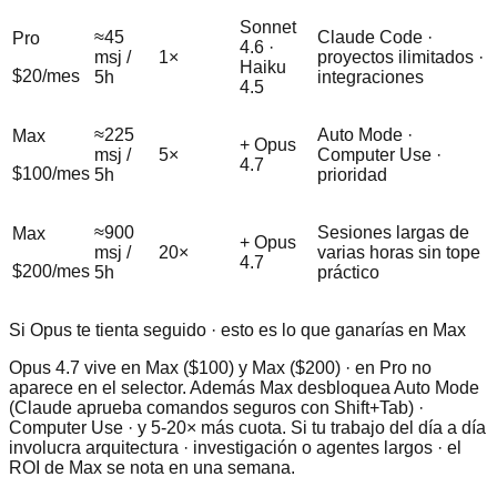
Sonnet
≈45
Claude Code ·
Pro
4.6 ·
msj /
1×
proyectos ilimitados ·
Haiku
$20/mes
5h
integraciones
4.5
≈225
Auto Mode ·
Max
+ Opus
msj /
5×
Computer Use ·
4.7
$100/mes
5h
prioridad
≈900
Sesiones largas de
Max
+ Opus
msj /
20×
varias horas sin tope
4.7
$200/mes
5h
práctico
Si Opus te tienta seguido · esto es lo que ganarías en Max
Opus 4.7 vive en Max ($100) y Max ($200) · en Pro no
aparece en el selector. Además Max desbloquea Auto Mode
(Claude aprueba comandos seguros con Shift+Tab) ·
Computer Use · y 5-20× más cuota. Si tu trabajo del día a día
involucra arquitectura · investigación o agentes largos · el
ROI de Max se nota en una semana.