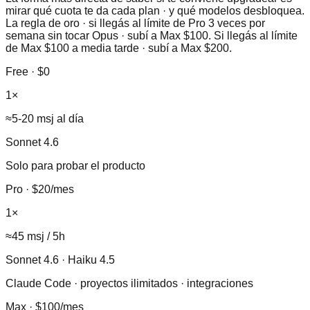
mirar qué cuota te da cada plan · y qué modelos desbloquea.
La regla de oro · si llegás al límite de Pro 3 veces por
semana sin tocar Opus · subí a Max $100. Si llegás al límite
de Max $100 a media tarde · subí a Max $200.
Free
·
$0
1×
≈5-20 msj al día
Sonnet 4.6
Solo para probar el producto
Pro
·
$20/mes
1×
≈45 msj / 5h
Sonnet 4.6 · Haiku 4.5
Claude Code · proyectos ilimitados · integraciones
Max
·
$100/mes