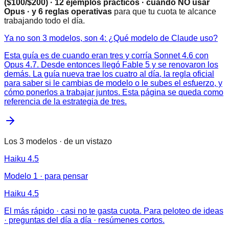
($100/$200) · 12 ejemplos prácticos · cuándo NO usar
Opus · y 6 reglas operativas
para que tu cuota te alcance
trabajando todo el día.
Ya no son 3 modelos, son 4: ¿Qué modelo de Claude uso?
Esta guía es de cuando eran tres y corría Sonnet 4.6 con
Opus 4.7. Desde entonces llegó Fable 5 y se renovaron los
demás. La guía nueva trae los cuatro al día, la regla oficial
para saber si le cambias de modelo o le subes el esfuerzo, y
cómo ponerlos a trabajar juntos. Esta página se queda como
referencia de la estrategia de tres.
Los 3 modelos · de un vistazo
Haiku 4.5
Modelo 1 · para pensar
Haiku 4.5
El más rápido · casi no te gasta cuota. Para peloteo de ideas
· preguntas del día a día · resúmenes cortos.