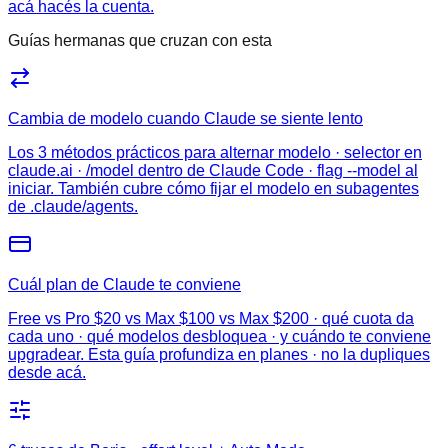
acá hacés la cuenta.
Guías hermanas que cruzan con esta
Cambia de modelo cuando Claude se siente lento
Los 3 métodos prácticos para alternar modelo · selector en
claude.ai · /model dentro de Claude Code · flag --model al
iniciar. También cubre cómo fijar el modelo en subagentes
de .claude/agents.
Cuál plan de Claude te conviene
Free vs Pro $20 vs Max $100 vs Max $200 · qué cuota da
cada uno · qué modelos desbloquea · y cuándo te conviene
upgradear. Esta guía profundiza en planes · no la dupliques
desde acá.