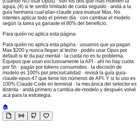
(cuándo NO usar Opus) · son los dos que más mueven la
aguja, (4) si te sentís limitado de cuota seguido · andá a la
guía hermana cual-plan-claude para evaluar Max. No
intentes aplicar todo el primer día · con cambiar el modelo
según la tarea ya ganaste el 80% del beneficio.
Para quién no aplica esta página
Para quién no aplica esta página · usuarios que ya pagan
Max $200 y nunca llegan al techo · podés usar Opus por
default si te da paz mental · la cuota no es tu problema.
Equipos que usan exclusivamente la API · ahí no hay cuota
por 5h · pagás por tokens consumidos · la decisión de
modelo es 100% por precio/calidad · revisá la guía guia-
claude-opus-47 que tiene los números de API. Y si tu uso es
100% Claude Code en terminal · la mecánica del selector es
distinta · andá primero a cambia-de-modelo y después volvé
acá para la estrategia.
🏠