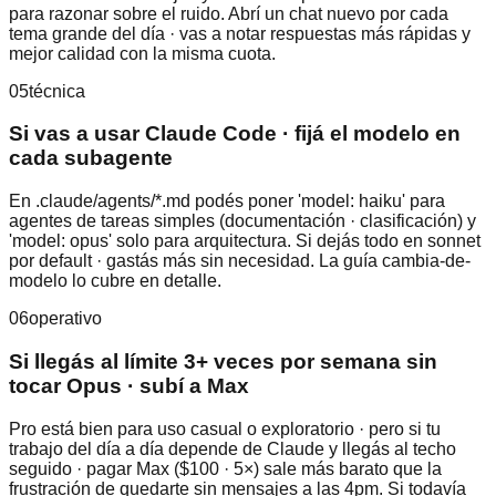
para razonar sobre el ruido. Abrí un chat nuevo por cada
tema grande del día · vas a notar respuestas más rápidas y
mejor calidad con la misma cuota.
05
técnica
Si vas a usar Claude Code · fijá el modelo en
cada subagente
En .claude/agents/*.md podés poner 'model: haiku' para
agentes de tareas simples (documentación · clasificación) y
'model: opus' solo para arquitectura. Si dejás todo en sonnet
por default · gastás más sin necesidad. La guía cambia-de-
modelo lo cubre en detalle.
06
operativo
Si llegás al límite 3+ veces por semana sin
tocar Opus · subí a Max
Pro está bien para uso casual o exploratorio · pero si tu
trabajo del día a día depende de Claude y llegás al techo
seguido · pagar Max ($100 · 5×) sale más barato que la
frustración de quedarte sin mensajes a las 4pm. Si todavía