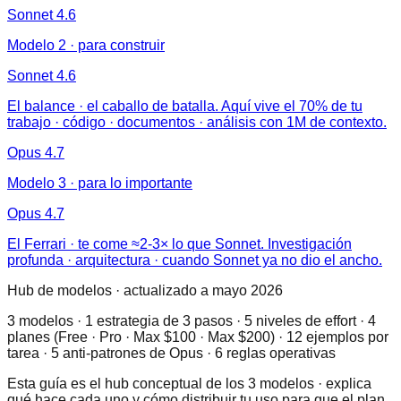
Sonnet 4.6
Modelo 2 · para construir
Sonnet 4.6
El balance · el caballo de batalla. Aquí vive el 70% de tu
trabajo · código · documentos · análisis con 1M de contexto.
Opus 4.7
Modelo 3 · para lo importante
Opus 4.7
El Ferrari · te come ≈2-3× lo que Sonnet. Investigación
profunda · arquitectura · cuando Sonnet ya no dio el ancho.
Hub de modelos · actualizado a mayo 2026
3 modelos · 1 estrategia de 3 pasos · 5 niveles de effort · 4
planes (Free · Pro · Max $100 · Max $200) · 12 ejemplos por
tarea · 5 anti-patrones de Opus · 6 reglas operativas
Esta guía es el hub conceptual de los 3 modelos · explica
qué hace cada uno y cómo distribuir tu uso para que el plan