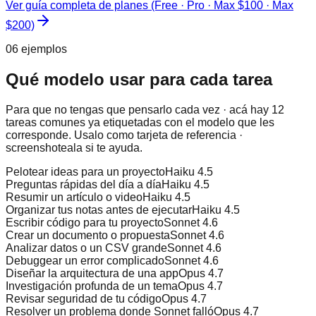
Ver guía completa de planes (Free · Pro · Max $100 · Max
$200)
06 ejemplos
Qué modelo usar para cada tarea
Para que no tengas que pensarlo cada vez · acá hay 12
tareas comunes ya etiquetadas con el modelo que les
corresponde. Usalo como tarjeta de referencia ·
screenshoteala si te ayuda.
Pelotear ideas para un proyecto
Haiku 4.5
Preguntas rápidas del día a día
Haiku 4.5
Resumir un artículo o video
Haiku 4.5
Organizar tus notas antes de ejecutar
Haiku 4.5
Escribir código para tu proyecto
Sonnet 4.6
Crear un documento o propuesta
Sonnet 4.6
Analizar datos o un CSV grande
Sonnet 4.6
Debuggear un error complicado
Sonnet 4.6
Diseñar la arquitectura de una app
Opus 4.7
Investigación profunda de un tema
Opus 4.7
Revisar seguridad de tu código
Opus 4.7
Resolver un problema donde Sonnet falló
Opus 4.7