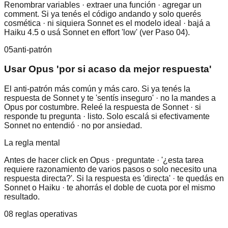
Renombrar variables · extraer una función · agregar un
comment. Si ya tenés el código andando y solo querés
cosmética · ni siquiera Sonnet es el modelo ideal · bajá a
Haiku 4.5 o usá Sonnet en effort 'low' (ver Paso 04).
05
anti-patrón
Usar Opus 'por si acaso da mejor respuesta'
El anti-patrón más común y más caro. Si ya tenés la
respuesta de Sonnet y te 'sentís inseguro' · no la mandes a
Opus por costumbre. Releé la respuesta de Sonnet · si
responde tu pregunta · listo. Solo escalá si efectivamente
Sonnet no entendió · no por ansiedad.
La regla mental
Antes de hacer click en Opus · preguntate · '¿esta tarea
requiere razonamiento de varios pasos o solo necesito una
respuesta directa?'. Si la respuesta es 'directa' · te quedás en
Sonnet o Haiku · te ahorrás el doble de cuota por el mismo
resultado.
08 reglas operativas