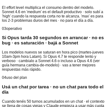
El effort level multiplica el consumo dentro del modelo.
Sonnet 4.6 en 'medium' es el default productivo · solo subí a
'high' cuando la respuesta corta no te alcanza. 'max' es para
los 2-3 problemas duros del mes · no para el día a día.
03
operativo
Si Opus tarda 30 segundos en arrancar · no es
bug · es saturación · bajá a Sonnet
Los modelos nuevos se saturan en hora pico (martes-jueves
10am-3pm hora Latam). Si Opus 4.7 te responde lento y
verboso · cambialo a Sonnet 4.6 o incluso a Opus 4.6 (ver
guía hermana cambia-de-modelo) · vas a tener mejores
respuestas más rápido.
04
uso del plan
Usá un chat por tarea · no un chat para todo el
día
Cuando tenés 50 turnos acumulados en un chat · el contexto
se llena de cosas viejas y Claude empieza a usar más cuota