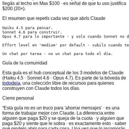
llegás al techo en Max $100 · es señal de que tu uso justifica
$200 (20×).
El resumen que repetís cada vez que abrís Claude
Haiku 4.5 para pensar.

Sonnet 4.6 para construir.

Opus 4.7 para lo importante · y solo cuando Sonnet no d
Effort level en 'medium' por default · subilo cuando te
Un chat por tarea · no un chat para todo el día.
Guía de la comunidad
Esta guía es el hub conceptual de los 3 modelos de Claude
(Haiku 4.5 · Sonnet 4.6 · Opus 4.7). Es parte de la bóveda de
tododeia
, una colección libre de recursos para quienes
construyen con Claude todos los días.
Cierre personal
“
Esta guía no es un truco para 'ahorrar mensajes' · es una
forma de trabajar mejor con Claude. La diferencia entre
alguien que paga $20 y se queja de la cuota · y alguien que
paga $20 y siente que le sobra · es exactamente esto · saber
qué modelo abrir para cada cosa. Una vez que lo incorporás