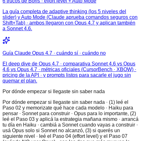
6 trucos de Boris · effort level + Auto Mode
La guía completa de adaptive thinking (los 5 niveles del
slider) y Auto Mode (Claude aprueba comandos seguros con
Shift+Tab) · ambos llegaron con Opus 4.7 y aplican también
a Sonnet 4.6.
Guía Claude Opus 4.7 · cuándo sí · cuándo no
El deep dive de Opus 4.7 · comparativa Sonnet 4.6 vs Opus
4.6 vs Opus 4.7 · métricas oficiales (CursorBench · XBOW) ·
pricing de la API · y prompts listos para sacarle el jugo sin
quemar el plan.
Por dónde empezar si llegaste sin saber nada
Por dónde empezar si llegaste sin saber nada · (1) leé el
Paso 02 y memorizate qué hace cada modelo · Haiku para
pensar · Sonnet para construir · Opus para lo importante, (2)
leé el Paso 03 y aplicá la estrategia mañana mismo · arrancá
tu día en Haiku · cambiá a Sonnet cuando vayas a construir ·
usá Opus solo si Sonnet no alcanzó, (3) si querés un
siguiente nivel · leé el Paso 04 (effort level) y el Paso 07