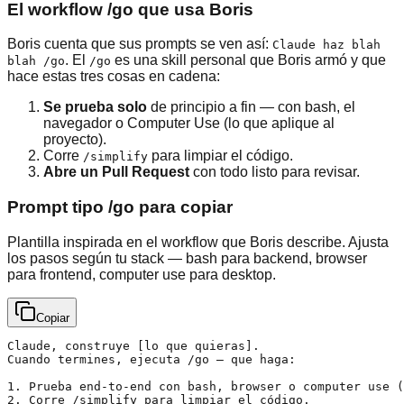
El workflow /go que usa Boris
Boris cuenta que sus prompts se ven así:
Claude haz blah
. El
es una skill personal que Boris armó y que
blah /go
/go
hace estas tres cosas en cadena:
Se prueba solo
de principio a fin — con bash, el
navegador o Computer Use (lo que aplique al
proyecto).
Corre
para limpiar el código.
/simplify
Abre un Pull Request
con todo listo para revisar.
Prompt tipo /go para copiar
Plantilla inspirada en el workflow que Boris describe. Ajusta
los pasos según tu stack — bash para backend, browser
para frontend, computer use para desktop.
Copiar
Claude, construye [lo que quieras].

Cuando termines, ejecuta /go — que haga:

1. Prueba end-to-end con bash, browser o computer use (
2. Corre /simplify para limpiar el código.
