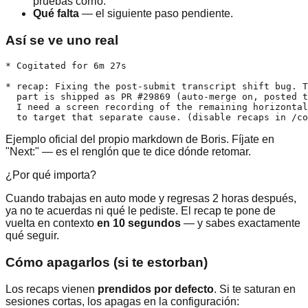
pruebas corrió.
Qué falta
— el siguiente paso pendiente.
Así se ve uno real
* Cogitated for 6m 27s

* recap: Fixing the post-submit transcript shift bug. T
  part is shipped as PR #29869 (auto-merge on, posted t
  I need a screen recording of the remaining horizontal
  to target that separate cause. (disable recaps in /co
Ejemplo oficial del propio markdown de Boris. Fíjate en
"Next:" — es el renglón que te dice dónde retomar.
¿Por qué importa?
Cuando trabajas en auto mode y regresas 2 horas después,
ya no te acuerdas ni qué le pediste. El recap te pone de
vuelta en contexto
en 10 segundos
— y sabes exactamente
qué seguir.
Cómo apagarlos (si te estorban)
Los recaps vienen
prendidos por defecto
. Si te saturan en
sesiones cortas, los apagas en la configuración: