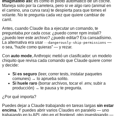
Imagínatelo así:
es como el piloto automático de un coche.
Maneja solo por la carretera, pero si ve algo raro (animal en
el camino, una curva rara) te despierta para que tomes el
volante. No te pregunta cada vez que quiere cambiar de
carril.
Antes, cuando Claude iba a ejecutar un comando, te
preguntaba
por cada cosa
: ¿puedo correr npm install?
¿puedo leer este archivo? ¿puedo editar? Era cansadísimo.
La alternativa era usar
—
--dangerously-skip-permissions
o sea, “hazle como quieras” — y rezar.
Con
auto mode
, Anthropic metió un clasificador: un modelo
chiquito que revisa cada comando que Claude quiere correr
y decide:
Si es seguro
(leer, correr tests, instalar paquetes
comunes) → lo aprueba solito.
Si huele raro
(borrar archivos, tocar el .env, subir a
producción) → te pausa y te pregunta.
¿Por qué importa?
Puedes dejar a Claude trabajando en tareas largas
sin estar
encima
. Y puedes abrir varios Claudes en paralelo — uno
trabajando en tu API, otro en el frontend, otro investigando —