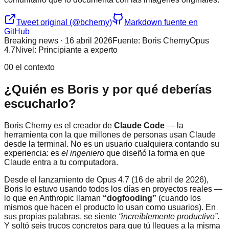
Tweet original (@bcherny)
Markdown fuente en
GitHub
Breaking news · 16 abril 2026
Fuente: Boris Cherny
Opus
4.7
Nivel: Principiante a experto
00 el contexto
¿Quién es Boris y por qué deberías
escucharlo?
Boris Cherny es el creador de
Claude Code
— la
herramienta con la que millones de personas usan Claude
desde la terminal. No es un usuario cualquiera contando su
experiencia: es
el ingeniero
que diseñó la forma en que
Claude entra a tu computadora.
Desde el lanzamiento de Opus 4.7 (16 de abril de 2026),
Boris lo estuvo usando todos los días en proyectos reales —
lo que en Anthropic llaman
“dogfooding”
(cuando los
mismos que hacen el producto lo usan como usuarios). En
sus propias palabras, se siente
“increíblemente productivo”
.
Y soltó seis trucos concretos para que tú llegues a la misma