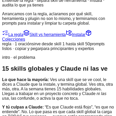
Entiende la regla · separa skill de herramienta · instala ·
audita lo que ya tienes
Arrancamos con la regla, aclaramos por qué skill,
herramienta y plugin no son lo mismo, y terminamos con
prompts para instalar y limpiar tu carpeta global.
La regla
Skill vs herramienta
Instalar
Colecciones
regla · 1 oración
sirve desde skill 1 hasta skill 50
prompts
listos · copiar y pegar
para principiantes y expertos
intro · el problema
15 skills globales y Claude ni las ve
Lo que hace la mayoría:
Ves una skill que se ve cool, le
dices a Claude que la instale, y termina global. Ves otra, otra
más, otra. A la semana tienes 15 habilidades globales.
Llegas a trabajar en un proyecto concreto y Claude
ni las
usa
, las confunde, o activa la que no toca.
Y tú culpas a Claude:
“Es que Claude está flojo”, “es que no
entiende”. No. Lo que pasa es que cada skill global la carga