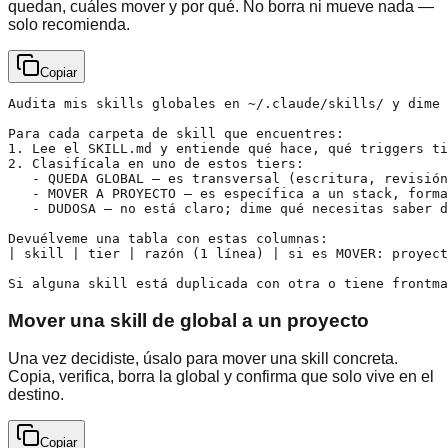
quedan, cuáles mover y por qué. No borra ni mueve nada —
solo recomienda.
Copiar
Audita mis skills globales en ~/.claude/skills/ y dime 
Para cada carpeta de skill que encuentres:

1. Lee el SKILL.md y entiende qué hace, qué triggers ti
2. Clasifícala en uno de estos tiers:

   - QUEDA GLOBAL — es transversal (escritura, revisión
   - MOVER A PROYECTO — es específica a un stack, forma
   - DUDOSA — no está claro; dime qué necesitas saber d
Devuélveme una tabla con estas columnas:

| skill | tier | razón (1 línea) | si es MOVER: proyect
Si alguna skill está duplicada con otra o tiene frontma
Mover una skill de global a un proyecto
Una vez decidiste, úsalo para mover una skill concreta.
Copia, verifica, borra la global y confirma que solo vive en el
destino.
Copiar