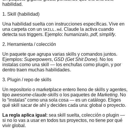
habilidad.
1. Skill (habilidad)
Una habilidad suelta con instrucciones específicas. Vive en
una carpeta con un
. Claude la activa cuando
SKILL.md
detecta sus triggers. Ejemplo:
humanizalo
,
pdf
,
simplify
.
2. Herramienta / colección
Un paquete que agrupa varias skills y comandos juntos.
Ejemplos:
Superpowers
,
GSD (Get Shit Done)
. No los
instalas como una skill — los enchufas como plugin, y por
dentro traen muchas habilidades.
3. Plugin / repo de skills
Un repositorio o marketplace entero lleno de skills y agentes,
tipo
awesome-claude-skills
o los paquetes de
Marketing
. No
lo “instalas” como una sola cosa — es un catálogo. Eliges
qué skill sacar de ahí y decides cada una: global o proyecto.
La regla aplica igual:
sea skill suelta, colección o plugin —
si no lo vas a usar en todos tus proyectos, no tiene por qué
vivir global.