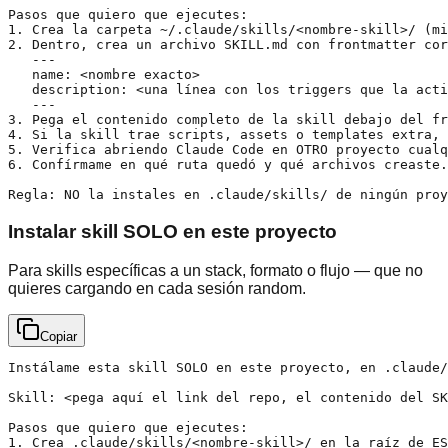
Pasos que quiero que ejecutes:

1. Crea la carpeta ~/.claude/skills/<nombre-skill>/ (mi
2. Dentro, crea un archivo SKILL.md con frontmatter cor
   ---

   name: <nombre exacto>

   description: <una línea con los triggers que la acti
   ---

3. Pega el contenido completo de la skill debajo del fr
4. Si la skill trae scripts, assets o templates extra, 
5. Verifica abriendo Claude Code en OTRO proyecto cualq
6. Confírmame en qué ruta quedó y qué archivos creaste.

Regla: NO la instales en .claude/skills/ de ningún proy
Instalar skill SOLO en este proyecto
Para skills específicas a un stack, formato o flujo — que no
quieres cargando en cada sesión random.
Copiar
Instálame esta skill SOLO en este proyecto, en .claude/
Skill: <pega aquí el link del repo, el contenido del SK
Pasos que quiero que ejecutes:

1. Crea .claude/skills/<nombre-skill>/ en la raíz de ES