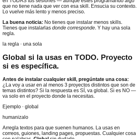
en TODAS tus sesiones — aunque estés programando algo
que no tiene nada que ver con esa skill. Ensucia su contexto.
Lo vuelve más lento y menos preciso.
La buena noticia:
No tienes que instalar menos skills.
Tienes que instalarlas
donde corresponde
. Y hay una sola
regla.
la regla · una sola
Global si la usas en TODO. Proyecto
si es específica.
Antes de instalar cualquier skill, pregúntate una cosa:
¿La voy a usar en al menos 3 proyectos distintos que son de
temas distintos? Si la respuesta es SÍ, va global. Si es NO —
va solo en el proyecto donde la necesitas.
Ejemplo · global
humanizalo
Arregla textos para que suenen humanos. La usas en
correos, guiones, landing pages, propuestas. Cualquier cosa
con palabras.
Global
sin dudarlo.