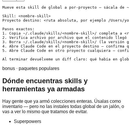
Mueve esta skill de global a por-proyecto — sácala de ~
Skill: <nombre-skill>

Proyecto destino: <ruta absoluta, por ejemplo /Users/yo
Pasos exactos:

1. Copia ~/.claude/skills/<nombre-skill>/ completa a <r
2. Verifica archivo por archivo que el contenido llegó 
3. Borra ~/.claude/skills/<nombre-skill>/ (la versión g
4. Abre Claude Code en el proyecto destino — confirma q
5. Abre Claude Code en otro proyecto cualquiera — confi
Al terminar devuélveme un diff claro: qué había en glob
bonus · paquetes populares
Dónde encuentras skills y
herramientas ya armadas
Hay gente que ya armó colecciones enteras. Úsalas como
inventario — pero no las instales todas global de un jalón, o
vas a ver lo mismo que tratamos de evitar.
Superpowers