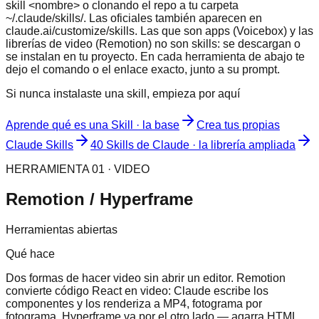
skill <nombre> o clonando el repo a tu carpeta
~/.claude/skills/. Las oficiales también aparecen en
claude.ai/customize/skills. Las que son apps (Voicebox) y las
librerías de video (Remotion) no son skills: se descargan o
se instalan en tu proyecto. En cada herramienta de abajo te
dejo el comando o el enlace exacto, junto a su prompt.
Si nunca instalaste una skill, empieza por aquí
Aprende qué es una Skill · la base
Crea tus propias
Claude Skills
40 Skills de Claude · la librería ampliada
HERRAMIENTA 01 · VIDEO
Remotion / Hyperframe
Herramientas abiertas
Qué hace
Dos formas de hacer video sin abrir un editor. Remotion
convierte código React en video: Claude escribe los
componentes y los renderiza a MP4, fotograma por
fotograma. Hyperframe va por el otro lado — agarra HTML,