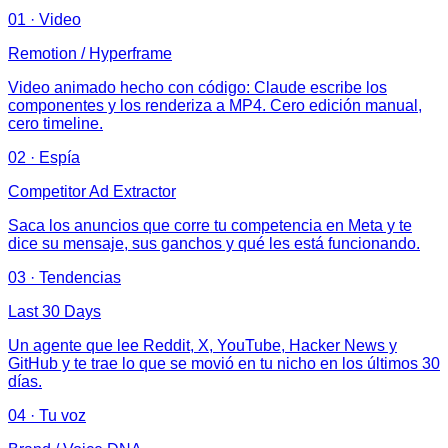
01
·
Video
Remotion / Hyperframe
Video animado hecho con código: Claude escribe los
componentes y los renderiza a MP4. Cero edición manual,
cero timeline.
02
·
Espía
Competitor Ad Extractor
Saca los anuncios que corre tu competencia en Meta y te
dice su mensaje, sus ganchos y qué les está funcionando.
03
·
Tendencias
Last 30 Days
Un agente que lee Reddit, X, YouTube, Hacker News y
GitHub y te trae lo que se movió en tu nicho en los últimos 30
días.
04
·
Tu voz