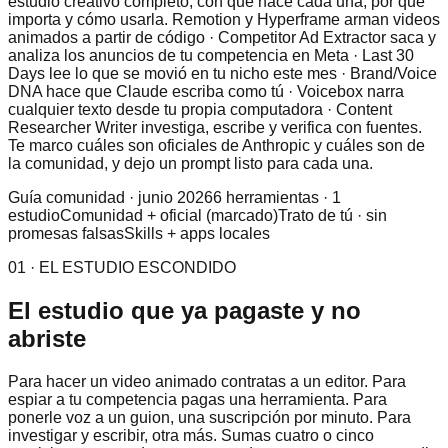
estudio creativo completo, con qué hace cada una, por qué
importa y cómo usarla. Remotion y Hyperframe arman videos
animados a partir de código · Competitor Ad Extractor saca y
analiza los anuncios de tu competencia en Meta · Last 30
Days lee lo que se movió en tu nicho este mes · Brand/Voice
DNA hace que Claude escriba como tú · Voicebox narra
cualquier texto desde tu propia computadora · Content
Researcher Writer investiga, escribe y verifica con fuentes.
Te marco cuáles son oficiales de Anthropic y cuáles son de
la comunidad, y dejo un prompt listo para cada una.
Guía comunidad · junio 2026
6 herramientas · 1
estudio
Comunidad + oficial (marcado)
Trato de tú · sin
promesas falsas
Skills + apps locales
01 · EL ESTUDIO ESCONDIDO
El estudio que ya pagaste y no
abriste
Para hacer un video animado contratas a un editor. Para
espiar a tu competencia pagas una herramienta. Para
ponerle voz a un guion, una suscripción por minuto. Para
investigar y escribir, otra más. Sumas cuatro o cinco