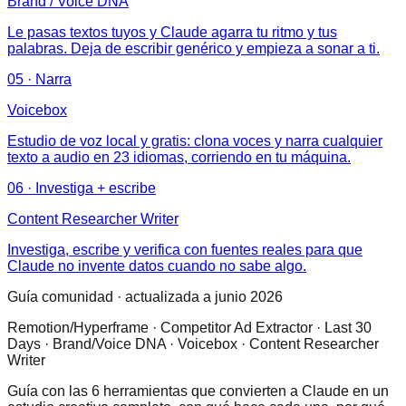
Brand / Voice DNA
Le pasas textos tuyos y Claude agarra tu ritmo y tus
palabras. Deja de escribir genérico y empieza a sonar a ti.
05
·
Narra
Voicebox
Estudio de voz local y gratis: clona voces y narra cualquier
texto a audio en 23 idiomas, corriendo en tu máquina.
06
·
Investiga + escribe
Content Researcher Writer
Investiga, escribe y verifica con fuentes reales para que
Claude no invente datos cuando no sabe algo.
Guía comunidad · actualizada a junio 2026
Remotion/Hyperframe · Competitor Ad Extractor · Last 30
Days · Brand/Voice DNA · Voicebox · Content Researcher
Writer
Guía con las 6 herramientas que convierten a Claude en un