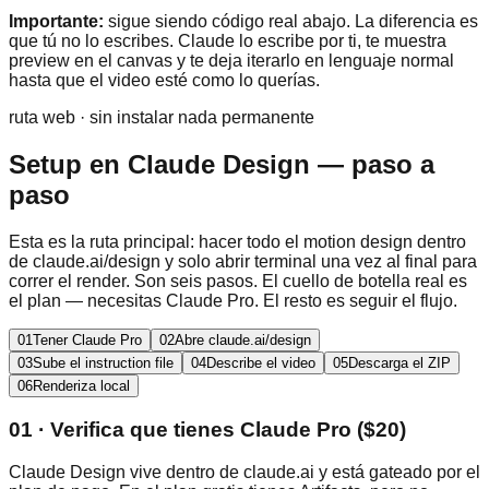
Importante:
sigue siendo código real abajo. La diferencia es
que tú no lo escribes. Claude lo escribe por ti, te muestra
preview en el canvas y te deja iterarlo en lenguaje normal
hasta que el video esté como lo querías.
ruta web · sin instalar nada permanente
Setup en Claude Design — paso a
paso
Esta es la ruta principal: hacer todo el motion design dentro
de claude.ai/design y solo abrir terminal una vez al final para
correr el render. Son seis pasos. El cuello de botella real es
el plan — necesitas Claude Pro. El resto es seguir el flujo.
01
Tener Claude Pro
02
Abre claude.ai/design
03
Sube el instruction file
04
Describe el video
05
Descarga el ZIP
06
Renderiza local
01 · Verifica que tienes Claude Pro ($20)
Claude Design vive dentro de claude.ai y está gateado por el