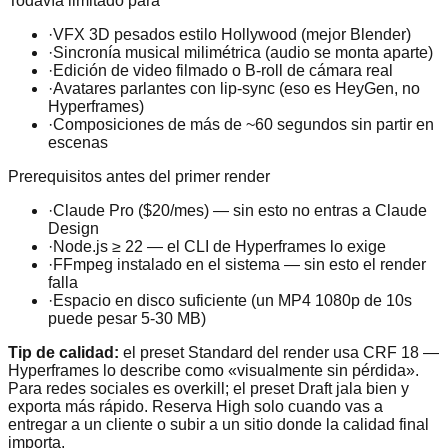
Todavía limitado para
·
VFX 3D pesados estilo Hollywood (mejor Blender)
·
Sincronía musical milimétrica (audio se monta aparte)
·
Edición de video filmado o B-roll de cámara real
·
Avatares parlantes con lip-sync (eso es HeyGen, no
Hyperframes)
·
Composiciones de más de ~60 segundos sin partir en
escenas
Prerequisitos antes del primer render
·
Claude Pro ($20/mes) — sin esto no entras a Claude
Design
·
Node.js ≥ 22 — el CLI de Hyperframes lo exige
·
FFmpeg instalado en el sistema — sin esto el render
falla
·
Espacio en disco suficiente (un MP4 1080p de 10s
puede pesar 5-30 MB)
Tip de calidad:
el preset Standard del render usa CRF 18 —
Hyperframes lo describe como «visualmente sin pérdida».
Para redes sociales es overkill; el preset Draft jala bien y
exporta más rápido. Reserva High solo cuando vas a
entregar a un cliente o subir a un sitio donde la calidad final
importa.