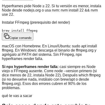
Hyperframes pide Node ≥ 22. Si tu versión es menor, instala
Node desde nodejs.org o usa nvm: nvm install 22 && nvm
use 22.
Instalar FFmpeg (prerequisito del render)
brew install ffmpeg
Copiar comando
macOS con Homebrew. En Linux/Ubuntu: sudo apt install
ffmpeg. En Windows: descarga el binario de ffmpeg.org y
agrégalo al PATH del sistema. Sin FFmpeg, npx
hyperframes render falla.
Si npx hyperframes render falla:
casi siempre es Node
viejo o FFmpeg ausente. Corre node --version primero (si
dice menos de 22, instala Node 22). Después which ffmpeg
(si no devuelve nada, instálalo con brew/apt o desde
ffmpeg.org). Esos dos errores cubren el 90% de los
problemas.
qué le vas a sacar