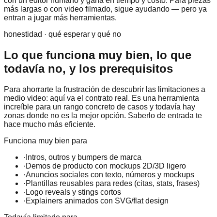
con un editor humano y gana en tiempo y costo. Para piezas
más largas o con video filmado, sigue ayudando — pero ya
entran a jugar más herramientas.
honestidad · qué esperar y qué no
Lo que funciona muy bien, lo que
todavía no, y los prerequisitos
Para ahorrarte la frustración de descubrir las limitaciones a
medio video: aquí va el contrato real. Es una herramienta
increíble para un rango concreto de casos y todavía hay
zonas donde no es la mejor opción. Saberlo de entrada te
hace mucho más eficiente.
Funciona muy bien para
·
Intros, outros y bumpers de marca
·
Demos de producto con mockups 2D/3D ligero
·
Anuncios sociales con texto, números y mockups
·
Plantillas reusables para redes (citas, stats, frases)
·
Logo reveals y stings cortos
·
Explainers animados con SVG/flat design