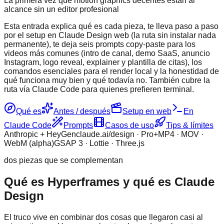
La primera vez que motion graphics decentes están al
alcance sin un editor profesional
Esta entrada explica qué es cada pieza, te lleva paso a paso
por el setup en Claude Design web (la ruta sin instalar nada
permanente), te deja seis prompts copy-paste para los
videos más comunes (intro de canal, demo SaaS, anuncio
Instagram, logo reveal, explainer y plantilla de citas), los
comandos esenciales para el render local y la honestidad de
qué funciona muy bien y qué todavía no. También cubre la
ruta vía Claude Code para quienes prefieren terminal.
Qué es
Antes / después
Setup en web
En
Claude Code
Prompts
Casos de uso
Tips & límites
Anthropic + HeyGen
claude.ai/design · Pro+
MP4 · MOV ·
WebM (alpha)
GSAP 3 · Lottie · Three.js
dos piezas que se complementan
Qué es Hyperframes y qué es Claude
Design
El truco vive en combinar dos cosas que llegaron casi al