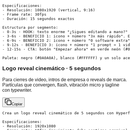
Especificaciones:

- Resolución: 1080x1920 (vertical, 9:16)

- Frame rate: 30fps

- Duración: 15 segundos exactos

Estructura por segmento:

- 0-3s · HOOK: texto enorme "¿Sigues editando a mano?" 
- 3-6s · BENEFICIO 1: ícono + número "3x más rápido". E
- 6-9s · BENEFICIO 2: ícono + número "0 software extra"
- 9-12s · BENEFICIO 3: ícono + número "1 prompt = 1 vid
- 12-15s · CTA: botón "Empezar ahora" en verde neón (#0
Paleta: negro (#0A0A0A), blanco (#FFFFFF) y un solo ace
Logo reveal cinemático · 5 segundos
Para cierres de video, intros de empresa o reveals de marca.
Partículas que convergen, flash, vibración micro y tagline
con typewriter.
Copiar
Crea un logo reveal cinemático de 5 segundos con Hyperf
Especificaciones:

- Resolución: 1920x1080
