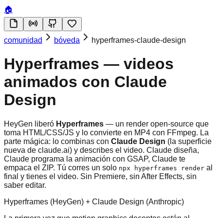
🏠
comunidad
bóveda
hyperframes-claude-design
Hyperframes — videos
animados con Claude
Design
HeyGen liberó
Hyperframes
— un render open-source que
toma HTML/CSS/JS y lo convierte en MP4 con FFmpeg. La
parte mágica: lo combinas con
Claude Design
(la superficie
nueva de claude.ai) y describes el video. Claude diseña,
Claude programa la animación con GSAP, Claude te
empaca el ZIP. Tú corres un solo
al
npx hyperframes render
final y tienes el video. Sin Premiere, sin After Effects, sin
saber editar.
Hyperframes (HeyGen) + Claude Design (Anthropic)