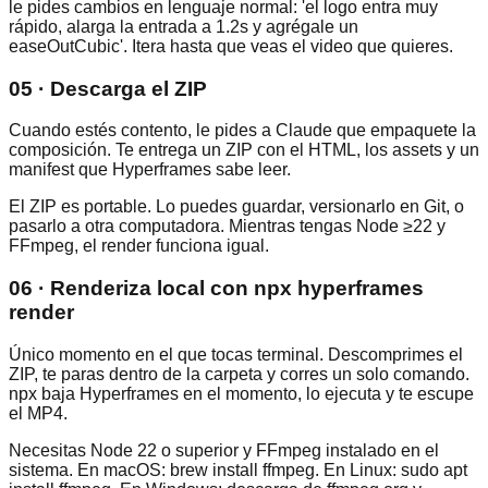
le pides cambios en lenguaje normal: 'el logo entra muy
rápido, alarga la entrada a 1.2s y agrégale un
easeOutCubic'. Itera hasta que veas el video que quieres.
05 · Descarga el ZIP
Cuando estés contento, le pides a Claude que empaquete la
composición. Te entrega un ZIP con el HTML, los assets y un
manifest que Hyperframes sabe leer.
El ZIP es portable. Lo puedes guardar, versionarlo en Git, o
pasarlo a otra computadora. Mientras tengas Node ≥22 y
FFmpeg, el render funciona igual.
06 · Renderiza local con npx hyperframes
render
Único momento en el que tocas terminal. Descomprimes el
ZIP, te paras dentro de la carpeta y corres un solo comando.
npx baja Hyperframes en el momento, lo ejecuta y te escupe
el MP4.
Necesitas Node 22 o superior y FFmpeg instalado en el
sistema. En macOS: brew install ffmpeg. En Linux: sudo apt