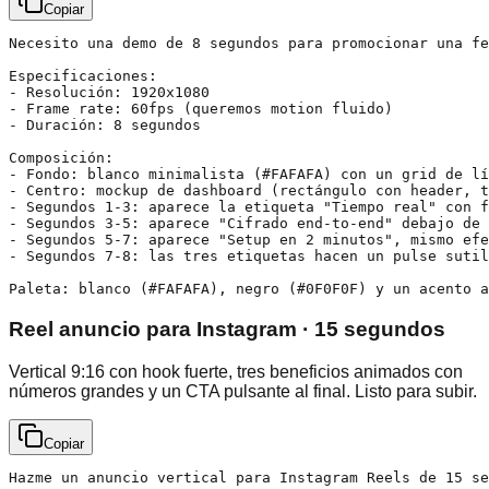
Copiar
Necesito una demo de 8 segundos para promocionar una fe
Especificaciones:

- Resolución: 1920x1080

- Frame rate: 60fps (queremos motion fluido)

- Duración: 8 segundos

Composición:

- Fondo: blanco minimalista (#FAFAFA) con un grid de lí
- Centro: mockup de dashboard (rectángulo con header, t
- Segundos 1-3: aparece la etiqueta "Tiempo real" con f
- Segundos 3-5: aparece "Cifrado end-to-end" debajo de 
- Segundos 5-7: aparece "Setup en 2 minutos", mismo efe
- Segundos 7-8: las tres etiquetas hacen un pulse sutil
Paleta: blanco (#FAFAFA), negro (#0F0F0F) y un acento a
Reel anuncio para Instagram · 15 segundos
Vertical 9:16 con hook fuerte, tres beneficios animados con
números grandes y un CTA pulsante al final. Listo para subir.
Copiar
Hazme un anuncio vertical para Instagram Reels de 15 se