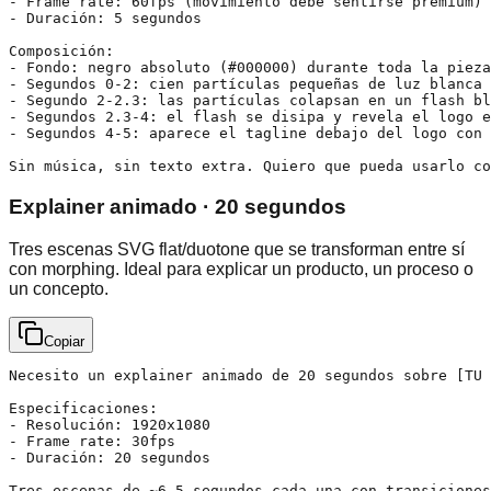
- Frame rate: 60fps (movimiento debe sentirse premium)

- Duración: 5 segundos

Composición:

- Fondo: negro absoluto (#000000) durante toda la pieza

- Segundos 0-2: cien partículas pequeñas de luz blanca 
- Segundo 2-2.3: las partículas colapsan en un flash bl
- Segundos 2.3-4: el flash se disipa y revela el logo e
- Segundos 4-5: aparece el tagline debajo del logo con 
Sin música, sin texto extra. Quiero que pueda usarlo co
Explainer animado · 20 segundos
Tres escenas SVG flat/duotone que se transforman entre sí
con morphing. Ideal para explicar un producto, un proceso o
un concepto.
Copiar
Necesito un explainer animado de 20 segundos sobre [TU 
Especificaciones:

- Resolución: 1920x1080

- Frame rate: 30fps

- Duración: 20 segundos

Tres escenas de ~6.5 segundos cada una con transiciones