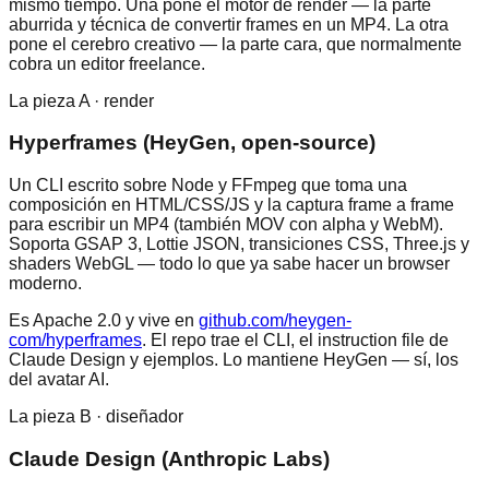
mismo tiempo. Una pone el motor de render — la parte
aburrida y técnica de convertir frames en un MP4. La otra
pone el cerebro creativo — la parte cara, que normalmente
cobra un editor freelance.
La pieza A · render
Hyperframes (HeyGen, open-source)
Un CLI escrito sobre Node y FFmpeg que toma una
composición en HTML/CSS/JS y la captura frame a frame
para escribir un MP4 (también MOV con alpha y WebM).
Soporta GSAP 3, Lottie JSON, transiciones CSS, Three.js y
shaders WebGL — todo lo que ya sabe hacer un browser
moderno.
Es Apache 2.0 y vive en
github.com/heygen-
com/hyperframes
. El repo trae el CLI, el instruction file de
Claude Design y ejemplos. Lo mantiene HeyGen — sí, los
del avatar AI.
La pieza B · diseñador
Claude Design (Anthropic Labs)