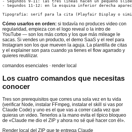
- Segundos 9-11: las tres líneas hacen un pequeño slide
- Segundos 11-12: en la esquina inferior derecha aparec
Tipografía: serif para la cita (Playfair Display o simi
Cómo usarlos en orden:
si todavía no produces video con
regularidad, empieza con el logo reveal o la intro de
YouTube — son los más cortos y los que más mileage le
sacas. Si vendes un producto, el demo SaaS y el reel para
Instagram son los que mueven la aguja. La plantilla de citas
y el explainer son para cuando ya tienes el flow agarrado y
quieres reutilizar.
comandos esenciales · render local
Los cuatro comandos que necesitas
conocer
Tres son prerequisitos que corres una sola vez en tu vida
(verificar Node, instalar FFmpeg, instalar el skill si vas por
Claude Code) y uno es el que vas a correr cada vez que
quieras un video. Tenerlos a la mano evita el típico bloqueo
de «Claude me dio el ZIP y ahora no sé qué hacer con él».
Render local del ZIP que te entrega Claude