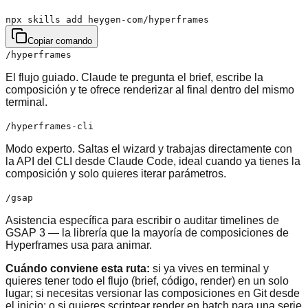
npx skills add heygen-com/hyperframes
Copiar comando
/hyperframes
El flujo guiado. Claude te pregunta el brief, escribe la
composición y te ofrece renderizar al final dentro del mismo
terminal.
/hyperframes-cli
Modo experto. Saltas el wizard y trabajas directamente con
la API del CLI desde Claude Code, ideal cuando ya tienes la
composición y solo quieres iterar parámetros.
/gsap
Asistencia específica para escribir o auditar timelines de
GSAP 3 — la librería que la mayoría de composiciones de
Hyperframes usa para animar.
Cuándo conviene esta ruta:
si ya vives en terminal y
quieres tener todo el flujo (brief, código, render) en un solo
lugar; si necesitas versionar las composiciones en Git desde
el inicio; o si quieres scriptear render en batch para una serie