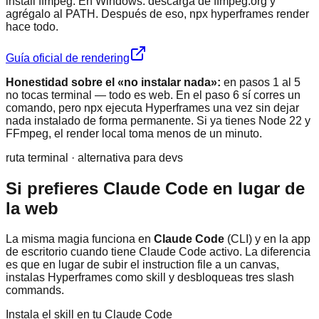
install ffmpeg. En Windows: descarga de ffmpeg.org y
agrégalo al PATH. Después de eso, npx hyperframes render
hace todo.
Guía oficial de rendering
Honestidad sobre el «no instalar nada»:
en pasos 1 al 5
no tocas terminal — todo es web. En el paso 6 sí corres un
comando, pero npx ejecuta Hyperframes una vez sin dejar
nada instalado de forma permanente. Si ya tienes Node 22 y
FFmpeg, el render local toma menos de un minuto.
ruta terminal · alternativa para devs
Si prefieres Claude Code en lugar de
la web
La misma magia funciona en
Claude Code
(CLI) y en la app
de escritorio cuando tiene Claude Code activo. La diferencia
es que en lugar de subir el instruction file a un canvas,
instalas Hyperframes como skill y desbloqueas tres slash
commands.
Instala el skill en tu Claude Code