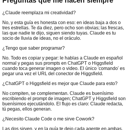
Preguntas que me hacen siempre
¿Claude reemplaza mi creatividad?
No, y esta guía es honesta con eso: en ideas baja a dos o
tres estrellas. Te da diez, pero ocho son obvias; las frescas,
las que nadie te dijo, siguen siendo tuyas. Claude es tu
socio de lluvia de ideas, no el oráculo.
¿Tengo que saber programar?
No. Todo es copiar y pegar: le hablas a Claude en español
normal y pegas sus prompts en ChatGPT o Higgsfield
cuando toca generar imagen o video. El único 'comando' es
pegar una vez el URL del conector de Higgsfield.
¿ChatGPT o Higgsfield es mejor que Claude para esto?
No compiten, se complementan. Claude es buenísimo
escribiendo el prompt de imagen; ChatGPT y Higgsfield son
buenísimos ejecutándolo. El flujo es claro: Claude redacta,
tú pegas, ellos generan.
¿Necesito Claude Code o me sirve Cowork?
Las dos sirven, y en la guía te dejo cada agente en ambas.