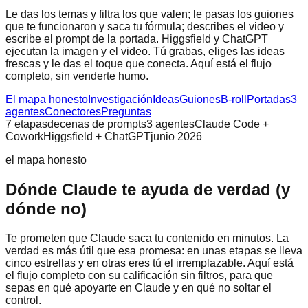
Le das los temas y filtra los que valen; le pasas los guiones
que te funcionaron y saca tu fórmula; describes el video y
escribe el prompt de la portada. Higgsfield y ChatGPT
ejecutan la imagen y el video. Tú grabas, eliges las ideas
frescas y le das el toque que conecta. Aquí está el flujo
completo, sin venderte humo.
El mapa honesto
Investigación
Ideas
Guiones
B-roll
Portadas
3
agentes
Conectores
Preguntas
7 etapas
decenas de prompts
3 agentes
Claude Code +
Cowork
Higgsfield + ChatGPT
junio 2026
el mapa honesto
Dónde Claude te ayuda de verdad (y
dónde no)
Te prometen que Claude saca tu contenido en minutos. La
verdad es más útil que esa promesa: en unas etapas se lleva
cinco estrellas y en otras eres tú el irremplazable. Aquí está
el flujo completo con su calificación sin filtros, para que
sepas en qué apoyarte en Claude y en qué no soltar el
control.