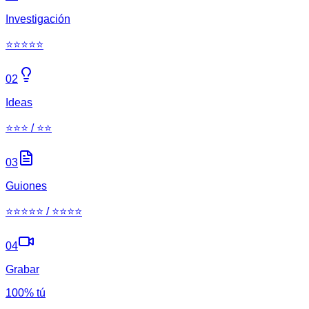
Investigación
⭐⭐⭐⭐⭐
02
Ideas
⭐⭐⭐ / ⭐⭐
03
Guiones
⭐⭐⭐⭐⭐ / ⭐⭐⭐⭐
04
Grabar
100% tú