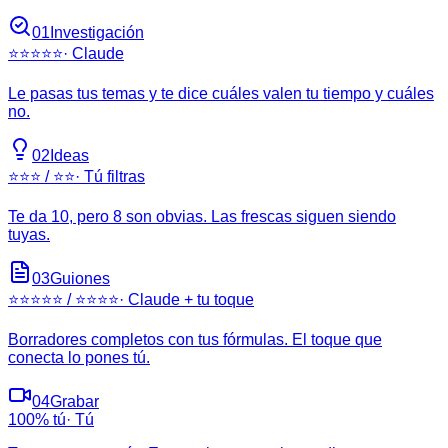
01
Investigación
⭐⭐⭐⭐⭐
·
Claude
Le pasas tus temas y te dice cuáles valen tu tiempo y cuáles
no.
02
Ideas
⭐⭐⭐ / ⭐⭐
·
Tú filtras
Te da 10, pero 8 son obvias. Las frescas siguen siendo
tuyas.
03
Guiones
⭐⭐⭐⭐⭐ / ⭐⭐⭐⭐
·
Claude + tu toque
Borradores completos con tus fórmulas. El toque que
conecta lo pones tú.
04
Grabar
100% tú
·
Tú