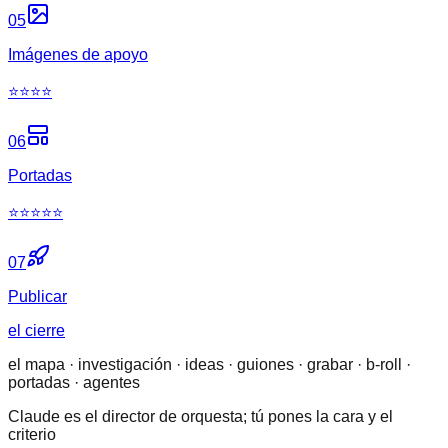
05
Imágenes de apoyo
⭐⭐⭐⭐
06
Portadas
⭐⭐⭐⭐⭐
07
Publicar
el cierre
el mapa · investigación · ideas · guiones · grabar · b-roll ·
portadas · agentes
Claude es el director de orquesta; tú pones la cara y el
criterio