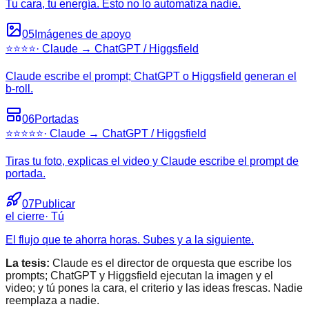
Tu cara, tu energía. Esto no lo automatiza nadie.
05
Imágenes de apoyo
⭐⭐⭐⭐
·
Claude → ChatGPT / Higgsfield
Claude escribe el prompt; ChatGPT o Higgsfield generan el
b-roll.
06
Portadas
⭐⭐⭐⭐⭐
·
Claude → ChatGPT / Higgsfield
Tiras tu foto, explicas el video y Claude escribe el prompt de
portada.
07
Publicar
el cierre
·
Tú
El flujo que te ahorra horas. Subes y a la siguiente.
La tesis:
Claude es el director de orquesta que escribe los
prompts; ChatGPT y Higgsfield ejecutan la imagen y el
video; y tú pones la cara, el criterio y las ideas frescas. Nadie
reemplaza a nadie.