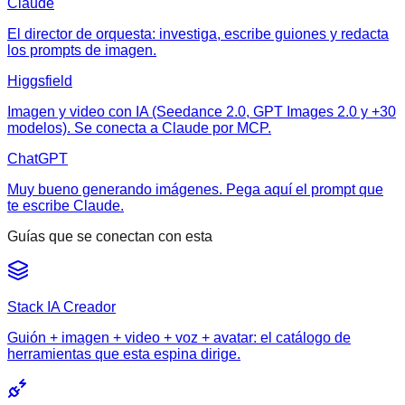
Claude
El director de orquesta: investiga, escribe guiones y redacta
los prompts de imagen.
Higgsfield
Imagen y video con IA (Seedance 2.0, GPT Images 2.0 y +30
modelos). Se conecta a Claude por MCP.
ChatGPT
Muy bueno generando imágenes. Pega aquí el prompt que
te escribe Claude.
Guías que se conectan con esta
Stack IA Creador
Guión + imagen + video + voz + avatar: el catálogo de
herramientas que esta espina dirige.