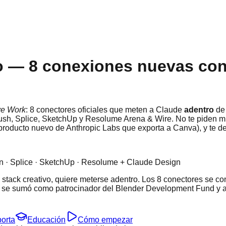
o — 8 conexiones nuevas con
ve Work
: 8 conectores oficiales que meten a Claude
adentro
de 
Push, Splice, SketchUp y Resolume Arena & Wire. No te piden mig
producto nuevo de Anthropic Labs que exporta a Canva), y te dej
ton · Splice · SketchUp · Resolume + Claude Design
u stack creativo, quiere meterse adentro. Los 8 conectores se 
se sumó como patrocinador del Blender Development Fund y abri
orta
Educación
Cómo empezar