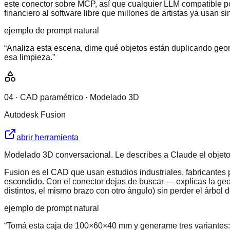
este conector sobre MCP, así que cualquier LLM compatible 
financiero al software libre que millones de artistas ya usan s
ejemplo de prompt natural
“
Analiza esta escena, dime qué objetos están duplicando geom
esa limpieza.
”
04
·
CAD paramétrico · Modelado 3D
Autodesk Fusion
abrir herramienta
Modelado 3D conversacional. Le describes a Claude el objeto 
Fusion es el CAD que usan estudios industriales, fabricante
escondido. Con el conector dejas de buscar — explicas la geo
distintos, el mismo brazo con otro ángulo) sin perder el árbol 
ejemplo de prompt natural
“
Tomá esta caja de 100×60×40 mm y generame tres variantes: 