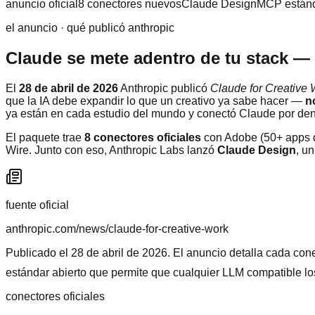
anuncio oficial
8 conectores nuevos
Claude Design
MCP estánd
el anuncio · qué publicó anthropic
Claude se mete adentro de tu stack —
El
28 de abril de 2026
Anthropic publicó
Claude for Creative
que la IA debe expandir lo que un creativo ya sabe hacer —
n
ya están en cada estudio del mundo y conectó Claude por den
El paquete trae
8 conectores oficiales
con Adobe (50+ apps d
Wire. Junto con eso, Anthropic Labs lanzó
Claude Design
, u
fuente oficial
anthropic.com/news/claude-for-creative-work
Publicado el
28 de abril de 2026
. El anuncio detalla cada co
estándar abierto que permite que cualquier LLM compatible l
conectores oficiales