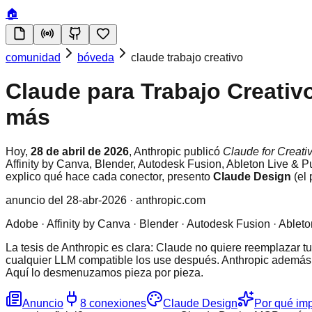
🏠
comunidad
bóveda
claude trabajo creativo
Claude para Trabajo Creativ
más
Hoy,
28 de abril de 2026
, Anthropic publicó
Claude for Creati
Affinity by Canva, Blender, Autodesk Fusion, Ableton Live & 
explico qué hace cada conector, presento
Claude Design
(el 
anuncio del 28-abr-2026 · anthropic.com
Adobe · Affinity by Canva · Blender · Autodesk Fusion · Able
La tesis de Anthropic es clara: Claude no quiere reemplazar t
cualquier LLM compatible los use después. Anthropic además 
Aquí lo desmenuzamos pieza por pieza.
Anuncio
8 conexiones
Claude Design
Por qué imp