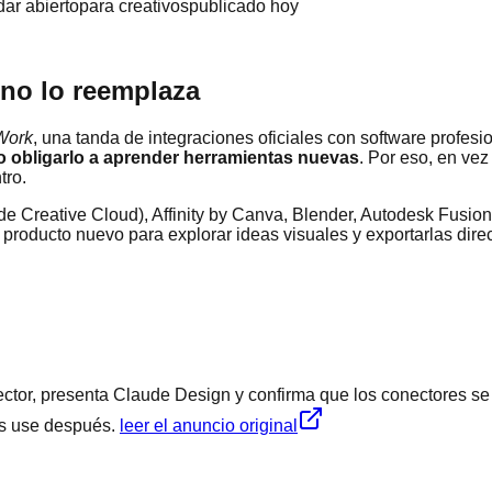
ar abierto
para creativos
publicado hoy
 no lo reemplaza
 Work
, una tanda de integraciones oficiales con software profesi
o obligarlo a aprender herramientas nuevas
. Por eso, en ve
tro.
e Creative Cloud), Affinity by Canva, Blender, Autodesk Fusio
n producto nuevo para explorar ideas visuales y exportarlas dire
nector, presenta Claude Design y confirma que los conectores s
os use después.
leer el anuncio original