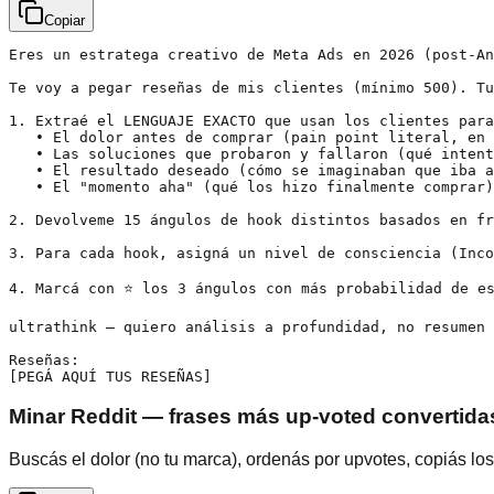
Copiar
Eres un estratega creativo de Meta Ads en 2026 (post-An
Te voy a pegar reseñas de mis clientes (mínimo 500). Tu
1. Extraé el LENGUAJE EXACTO que usan los clientes para
   • El dolor antes de comprar (pain point literal, en 
   • Las soluciones que probaron y fallaron (qué intent
   • El resultado deseado (cómo se imaginaban que iba a
   • El "momento aha" (qué los hizo finalmente comprar)
2. Devolveme 15 ángulos de hook distintos basados en fr
3. Para cada hook, asigná un nivel de consciencia (Inco
4. Marcá con ⭐ los 3 ángulos con más probabilidad de es
ultrathink — quiero análisis a profundidad, no resumen 
Reseñas:

[PEGÁ AQUÍ TUS RESEÑAS]
Minar Reddit — frases más up-voted convertid
Buscás el dolor (no tu marca), ordenás por upvotes, copiás l