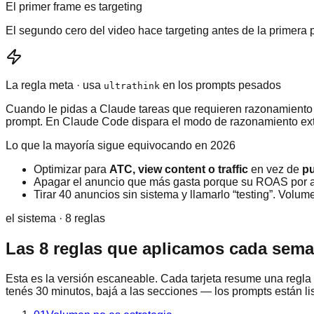
El primer frame es targeting
El segundo cero del video hace targeting antes de la primera p
La regla meta · usa
en los prompts pesados
ultrathink
Cuando le pidas a Claude tareas que requieren razonamiento
prompt. En Claude Code dispara el modo de razonamiento exte
Lo que la mayoría sigue equivocando en 2026
Optimizar para
ATC, view content o traffic
en vez de
p
Apagar el anuncio que más gasta porque su ROAS por ad 
Tirar 40 anuncios sin sistema y llamarlo “testing”. Volu
el sistema · 8 reglas
Las 8 reglas que aplicamos cada sem
Esta es la versión escaneable. Cada tarjeta resume una regla e
tenés 30 minutos, bajá a las secciones — los prompts están li