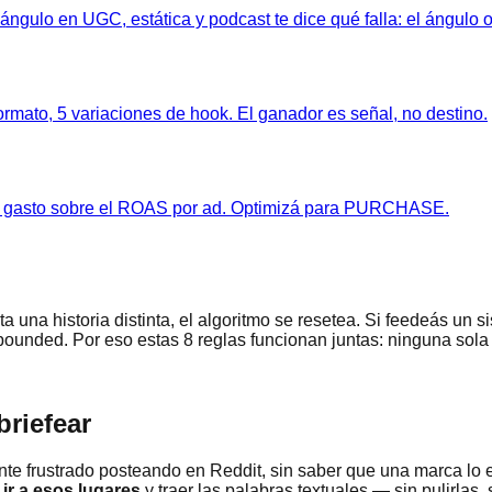
ngulo en UGC, estática y podcast te dice qué falla: el ángulo o
rmato, 5 variaciones de hook. El ganador es señal, no destino.
en el gasto sobre el ROAS por ad. Optimizá para PURCHASE.
 una historia distinta, el algoritmo se resetea. Si feedeás un
nded. Por eso estas 8 reglas funcionan juntas: ninguna sola
briefear
nte frustrado posteando en Reddit, sin saber que una marca lo e
 ir a esos lugares
y traer las palabras textuales — sin pulirlas, 