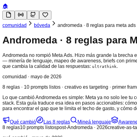
🏠
comunidad
bóveda
andromeda · 8 reglas para meta ads
Andromeda · 8 reglas para 
Andromeda no rompió Meta Ads. Hizo más grande la brecha ent
— minería de lenguaje, mapeo de awareness, briefs con primer
que cambia la calidad de las respuestas:
.
ultrathink
comunidad ·
mayo de 2026
8 reglas · 10 prompts listos · creativo es targeting · primer fra
Lo que cambió Andromeda es simple: Meta ya no solo lee tu copy
stack. Esta guía traduce esa idea en pasos accionables: cómo
para encontrar el gap que te limita el techo de gasto, y cóm
Qué cambió
Las 8 reglas
Mineá lenguaje
Awaren
8 reglas
10 prompts listos
post-Andromeda · 2026
creative-as-t