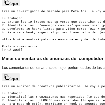
Copiar
Eres un investigador de mercado para Meta Ads. Te voy a
Tu trabajo:

1. Extraé las 10 frases más up-voted que describan el d
2. Identificá los 5 "enemigos comunes" que mencionan (p
3. Devolveme 10 hooks listos para video corto (UGC / po
4. Para cada hook, sugerí el primer frame del video (es
ultrathink — analizá patrones emocionales y de identida
Posts y comentarios:

[PEGÁ AQUÍ]
Minar comentarios de anuncios del competidor
Los comentarios de los anuncios mejor performeados de tus co
Copiar
Eres un auditor de creativos publicitarios. Te voy a pe
Tu trabajo:

1. Identificá las 5 OBJECIONES más repetidas (lo que de
2. Identificá los 5 ELOGIOS más repetidos (lo que sí le
3. Para cada objeción, escribime un hook de anuncio que