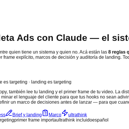
Meta Ads con Claude — el sis
re quien tiene un sistema y quien no. Acá están las
8 reglas
 frame explícito, marcos de decisión y auditoría de landing. To
me es targeting · landing es targeting
, también lee tu landing y el primer frame de tu video. La distr
 minar el lenguaje del cliente para que tus hooks no sean adi
o definir un marco de decisiones antes de lanzar — para que cu
ess
Brief y landing
Marco
ultrathink
argeting
primer frame importa
ultrathink incluido
español