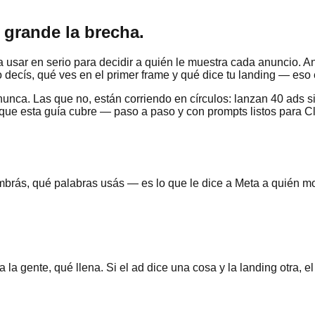
grande la brecha.
ar en serio para decidir a quién le muestra cada anuncio. Ant
o decís, qué ves en el primer frame y qué dice tu landing — eso 
nca. Las que no, están corriendo en círculos: lanzan 40 ads s
 que esta guía cubre — paso a paso y con prompts listos para C
brás, qué palabras usás — es lo que le dice a Meta a quién mos
la gente, qué llena. Si el ad dice una cosa y la landing otra, el 