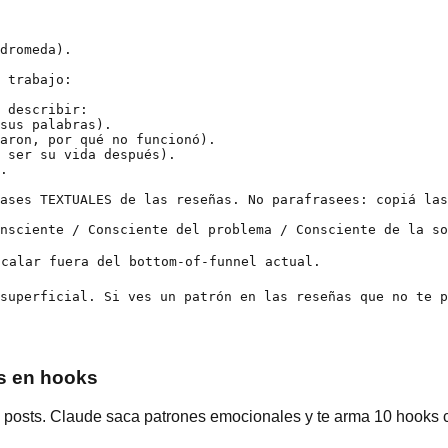
dromeda).

 trabajo:

 describir:

sus palabras).

aron, por qué no funcionó).

 ser su vida después).

.

ases TEXTUALES de las reseñas. No parafrasees: copiá las
nsciente / Consciente del problema / Consciente de la so
calar fuera del bottom-of-funnel actual.

superficial. Si ves un patrón en las reseñas que no te p
as en hooks
os posts. Claude saca patrones emocionales y te arma 10 hooks 