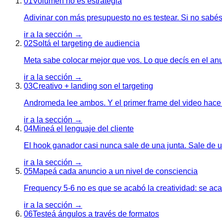
01
Volumen no es estrategia
Adivinar con más presupuesto no es testear. Si no sabés
ir a la sección →
02
Soltá el targeting de audiencia
Meta sabe colocar mejor que vos. Lo que decís en el anunc
ir a la sección →
03
Creativo + landing son el targeting
Andromeda lee ambos. Y el primer frame del video hace t
ir a la sección →
04
Mineá el lenguaje del cliente
El hook ganador casi nunca sale de una junta. Sale de u
ir a la sección →
05
Mapeá cada anuncio a un nivel de consciencia
Frequency 5-6 no es que se acabó la creatividad: se acab
ir a la sección →
06
Testeá ángulos a través de formatos