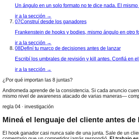
Un ángulo en un solo formato no te dice nada. El mismo á
ir a la sección →
07
Construí desde los ganadores
Frankenstein de hooks y bodies, mismo ángulo en otro fo
ir a la sección →
08
Definí tu marco de decisiones antes de lanzar
Escribí los umbrales de revisión y kill antes. Confiá 
ir a la sección →
¿Por qué importan las 8 juntas?
Andromeda aprende de la consistencia. Si cada anuncio cuenta
mismo nivel de awareness atacado de varias maneras— compou
regla 04 · investigación
Mineá el lenguaje del cliente antes de 
El hook ganador casi nunca sale de una junta. Sale de un clie
comentario que un competidor jamás respondió.
El trabajo es