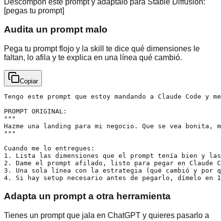
Descompón este prompt y adáptalo para Stable Diffusion:
[pegas tu prompt]
Audita un prompt malo
Pega tu prompt flojo y la skill te dice qué dimensiones le
faltan, lo afila y te explica en una línea qué cambió.
Copiar
Tengo este prompt que estoy mandando a Claude Code y me
PROMPT ORIGINAL:

"""

Hazme una landing para mi negocio. Que se vea bonita, m
"""

Cuando me lo entregues:

1. Lista las dimensiones que el prompt tenía bien y las
2. Dame el prompt afilado, listo para pegar en Claude C
3. Una sola línea con la estrategia (qué cambió y por q
4. Si hay setup necesario antes de pegarlo, dímelo en 1
Adapta un prompt a otra herramienta
Tienes un prompt que jala en ChatGPT y quieres pasarlo a