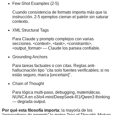
Few-Shot Examples (2-5)
Cuando consistencia de formato importa más que la
instrucción. 2-5 ejemplos cierran el patrón sin saturar
contexto.
XML Structural Tags
Para Claude y prompts complejos con varias
secciones. <context>, <task>, <constraints>,
<output_format> — Claude los parsea confiable.
Grounding Anchors
Para tareas factuales o con citas. Reglas anti-
hallucinación tipo "cita solo fuentes verificables; si no
estás seguro, marca [uncertain]".
Chain of Thought
Para lógica multi-paso, debugging, matemáticas.
NUNCA en o3/o4-mini/DeepSeek-R1/Qwen3 thinking
— degrada output.
Por qué esta filosofía importa:
la mayoría de los
“generadores de prompts” le meten Tree of Thought, Mixture