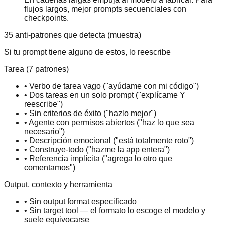
flujos largos, mejor prompts secuenciales con
checkpoints.
35 anti-patrones que detecta (muestra)
Si tu prompt tiene alguno de estos, lo reescribe
Tarea (7 patrones)
•
Verbo de tarea vago ("ayúdame con mi código")
•
Dos tareas en un solo prompt ("explícame Y
reescribe")
•
Sin criterios de éxito ("hazlo mejor")
•
Agente con permisos abiertos ("haz lo que sea
necesario")
•
Descripción emocional ("está totalmente roto")
•
Construye-todo ("hazme la app entera")
•
Referencia implícita ("agrega lo otro que
comentamos")
Output, contexto y herramienta
•
Sin output format especificado
•
Sin target tool — el formato lo escoge el modelo y
suele equivocarse