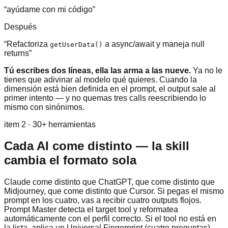
“ayúdame con mi código”
Después
“Refactoriza
a async/await y maneja null
getUserData()
returns”
Tú escribes dos líneas, ella las arma a las nueve.
Ya no le
tienes que adivinar al modelo qué quieres. Cuando la
dimensión está bien definida en el prompt, el output sale al
primer intento — y no quemas tres calls reescribiendo lo
mismo con sinónimos.
item 2 · 30+ herramientas
Cada AI come distinto — la skill
cambia el formato sola
Claude come distinto que ChatGPT, que come distinto que
Midjourney, que come distinto que Cursor. Si pegas el mismo
prompt en los cuatro, vas a recibir cuatro outputs flojos.
Prompt Master detecta el target tool y reformatea
automáticamente con el perfil correcto. Si el tool no está en
la lista, aplica un Universal Fingerprint (cuatro preguntas)