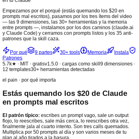
en tu Claude
Empezamos por el porqué (estás quemando los $20 en
prompts mal escritos), pasamos por los tres ítems del video
— las 9 dimensiones, las 30+ herramientas y la memoria
entre prompts —, instalamos por los dos caminos (claude.ai
y Claude Code) y cerramos con prompts listos y los 35 anti-
patrones que la skill caza.
Por qué
9 partes
30+ tools
Memoria
Instala
Patrones
5.7k★ · MIT · gratis
v1.5.0 · cargas como skill
9 dimensiones ·
12 templates
30+ herramientas detectadas
el pain · por qué importa
Estás quemando los $20 de Claude
en prompts mal escritos
El patrón típico:
escribes un prompt vago, sale un output
flojo, lo reescribes, sale más cerca, lo reescribes otra vez,
finalmente jala al cuarto intento. Son tres calls quemados.
Multiplica por 50 prompts al día y son varios meses de tu
plan al año tirados a la basura.