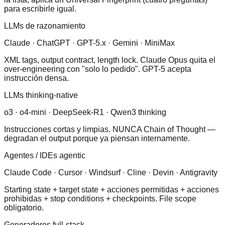
para escribirle igual.
LLMs de razonamiento
Claude · ChatGPT · GPT-5.x · Gemini · MiniMax
XML tags, output contract, length lock. Claude Opus quita el
over-engineering con "solo lo pedido". GPT-5 acepta
instrucción densa.
LLMs thinking-native
o3 · o4-mini · DeepSeek-R1 · Qwen3 thinking
Instrucciones cortas y limpias. NUNCA Chain of Thought —
degradan el output porque ya piensan internamente.
Agentes / IDEs agentic
Claude Code · Cursor · Windsurf · Cline · Devin · Antigravity
Starting state + target state + acciones permitidas + acciones
prohibidas + stop conditions + checkpoints. File scope
obligatorio.
Generadores full-stack