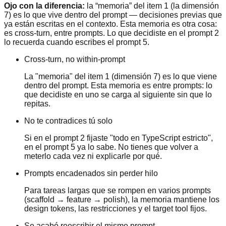
Ojo con la diferencia:
la “memoria” del item 1 (la dimensión
7) es lo que vive dentro del prompt — decisiones previas que
ya están escritas en el contexto. Esta memoria es otra cosa:
es cross-turn, entre prompts. Lo que decidiste en el prompt 2
lo recuerda cuando escribes el prompt 5.
Cross-turn, no within-prompt
La "memoria" del item 1 (dimensión 7) es lo que viene
dentro del prompt. Esta memoria es entre prompts: lo
que decidiste en uno se carga al siguiente sin que lo
repitas.
No te contradices tú solo
Si en el prompt 2 fijaste "todo en TypeScript estricto",
en el prompt 5 ya lo sabe. No tienes que volver a
meterlo cada vez ni explicarle por qué.
Prompts encadenados sin perder hilo
Para tareas largas que se rompen en varios prompts
(scaffold → feature → polish), la memoria mantiene los
design tokens, las restricciones y el target tool fijos.
Se acabó reescribir el mismo prompt