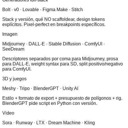
Bolt · v0 · Lovable · Figma Make · Stitch
Stack y versión, qué NO scaffoldear, design tokens
explícitos. Pixel-perfect en breakpoints específicos.
Imagen
Midjourney · DALL-E · Stable Diffusion · ComfyUI ·
SeeDream
Descriptores separados por coma para Midjourney, prosa
para DALL-E, weight syntax para SD, split positivo/negativo
para ComfyUI.
3D y juegos
Meshy · Tripo · BlenderGPT · Unity AI
Estilo + formato de export + presupuesto de polígonos + rig.
BlenderGPT pide script en Python con versión.
Video
Sora · Runway · LTX · Dream Machine · Kling