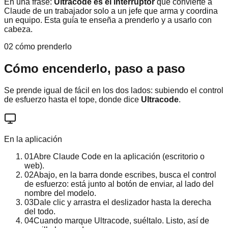
En una frase:
Ultracode es el interruptor
que convierte a
Claude de un trabajador solo a un jefe que arma y coordina
un equipo. Esta guía te enseña a prenderlo y a usarlo con
cabeza.
02 cómo prenderlo
Cómo encenderlo, paso a paso
Se prende igual de fácil en los dos lados: subiendo el control
de esfuerzo hasta el tope, donde dice
Ultracode
.
En la aplicación
01
Abre Claude Code en la aplicación (escritorio o
web).
02
Abajo, en la barra donde escribes, busca el control
de esfuerzo: está junto al botón de enviar, al lado del
nombre del modelo.
03
Dale clic y arrastra el deslizador hasta la derecha
del todo.
04
Cuando marque Ultracode, suéltalo. Listo, así de