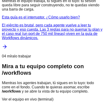
Mientras el equipo trabaja, tú sigues en lo tuyo: tu sesión
queda libre para seguir construyendo, no te quedas viendo
una barra de carga.
Esta guía es el interruptor. ¿Cómo usarlo bien?
El ejército es brutal, pero cada agente vuelve a leer tu
proyecto y eso cuesta. Las 3 reglas para no quemar tu plan y
el caso real (un port de 750 mil líneas) viven en la guía de
Workflows dinámicos.
04 míralo trabajar
Mira a tu equipo completo con
/workflows
Mientras los agentes trabajan, tú sigues en lo tuyo: todo
corre en el fondo. Cuando te quieras asomar, escribe
/workflows
y se abre la vista de tu equipo completo.
Ver el equipo en vivo (terminal)