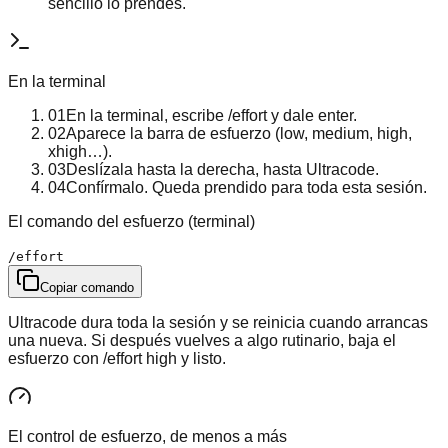
sencillo lo prendes.
En la terminal
01
En la terminal, escribe /effort y dale enter.
02
Aparece la barra de esfuerzo (low, medium, high,
xhigh…).
03
Deslízala hasta la derecha, hasta Ultracode.
04
Confírmalo. Queda prendido para toda esta sesión.
El comando del esfuerzo (terminal)
/effort
Copiar comando
Ultracode dura toda la sesión y se reinicia cuando arrancas
una nueva. Si después vuelves a algo rutinario, baja el
esfuerzo con /effort high y listo.
El control de esfuerzo, de menos a más