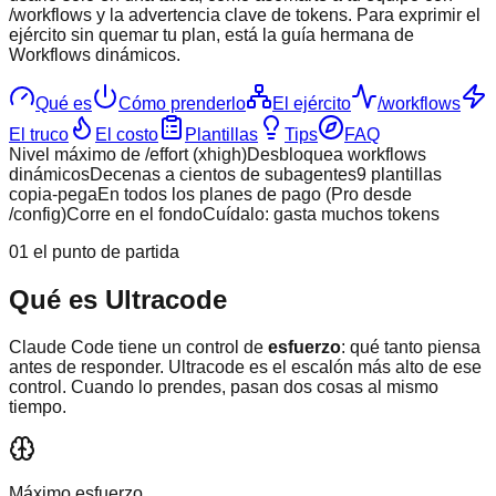
/workflows y la advertencia clave de tokens. Para exprimir el
ejército sin quemar tu plan, está la guía hermana de
Workflows dinámicos.
Qué es
Cómo prenderlo
El ejército
/workflows
El truco
El costo
Plantillas
Tips
FAQ
Nivel máximo de /effort (xhigh)
Desbloquea workflows
dinámicos
Decenas a cientos de subagentes
9 plantillas
copia-pega
En todos los planes de pago (Pro desde
/config)
Corre en el fondo
Cuídalo: gasta muchos tokens
01 el punto de partida
Qué es Ultracode
Claude Code tiene un control de
esfuerzo
: qué tanto piensa
antes de responder. Ultracode es el escalón más alto de ese
control. Cuando lo prendes, pasan dos cosas al mismo
tiempo.
Máximo esfuerzo