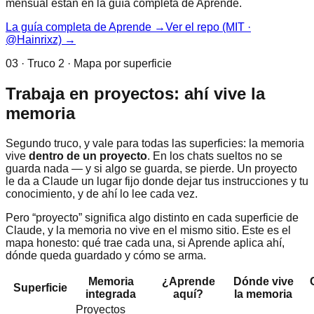
mensual están en la guía completa de Aprende.
La guía completa de Aprende →
Ver el repo (MIT ·
@Hainrixz) →
03 · Truco 2 · Mapa por superficie
Trabaja en proyectos: ahí vive la
memoria
Segundo truco, y vale para todas las superficies: la memoria
vive
dentro de un proyecto
. En los chats sueltos no se
guarda nada — y si algo se guarda, se pierde. Un proyecto
le da a Claude un lugar fijo donde dejar tus instrucciones y tu
conocimiento, y de ahí lo lee cada vez.
Pero “proyecto” significa algo distinto en cada superficie de
Claude, y la memoria no vive en el mismo sitio. Este es el
mapa honesto: qué trae cada una, si Aprende aplica ahí,
dónde queda guardado y cómo se arma.
Memoria
¿Aprende
Dónde vive
Superficie
integrada
aquí?
la memoria
Proyectos