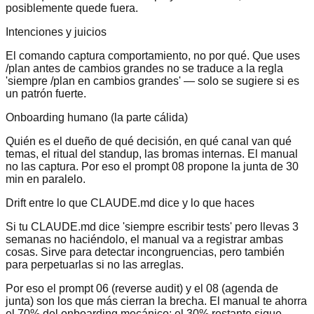
posiblemente quede fuera.
Intenciones y juicios
El comando captura comportamiento, no por qué. Que uses
/plan antes de cambios grandes no se traduce a la regla
'siempre /plan en cambios grandes' — solo se sugiere si es
un patrón fuerte.
Onboarding humano (la parte cálida)
Quién es el dueño de qué decisión, en qué canal van qué
temas, el ritual del standup, las bromas internas. El manual
no las captura. Por eso el prompt 08 propone la junta de 30
min en paralelo.
Drift entre lo que CLAUDE.md dice y lo que haces
Si tu CLAUDE.md dice 'siempre escribir tests' pero llevas 3
semanas no haciéndolo, el manual va a registrar ambas
cosas. Sirve para detectar incongruencias, pero también
para perpetuarlas si no las arreglas.
Por eso el prompt 06 (reverse audit) y el 08 (agenda de
junta) son los que más cierran la brecha. El manual te ahorra
el 70% del onboarding mecánico; el 30% restante sigue