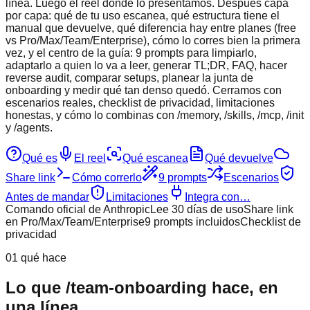
línea. Luego el reel donde lo presentamos. Después capa
por capa: qué de tu uso escanea, qué estructura tiene el
manual que devuelve, qué diferencia hay entre planes (free
vs Pro/Max/Team/Enterprise), cómo lo corres bien la primera
vez, y el centro de la guía: 9 prompts para limpiarlo,
adaptarlo a quien lo va a leer, generar TL;DR, FAQ, hacer
reverse audit, comparar setups, planear la junta de
onboarding y medir qué tan denso quedó. Cerramos con
escenarios reales, checklist de privacidad, limitaciones
honestas, y cómo lo combinas con /memory, /skills, /mcp, /init
y /agents.
Qué es
El reel
Qué escanea
Qué devuelve
Share link
Cómo correrlo
9 prompts
Escenarios
Antes de mandar
Limitaciones
Integra con…
Comando oficial de Anthropic
Lee 30 días de uso
Share link
en Pro/Max/Team/Enterprise
9 prompts incluidos
Checklist de
privacidad
01 qué hace
Lo que /team-onboarding hace, en
una línea