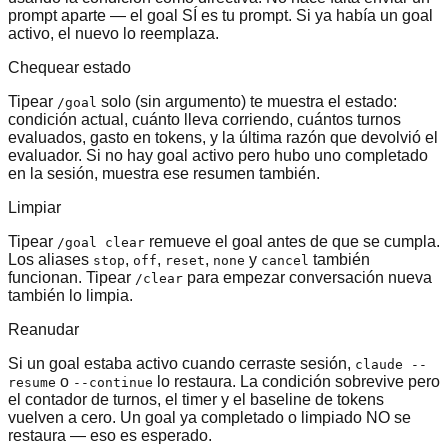
prompt aparte — el goal SÍ es tu prompt. Si ya había un goal
activo, el nuevo lo reemplaza.
Chequear estado
Tipear
solo (sin argumento) te muestra el estado:
/goal
condición actual, cuánto lleva corriendo, cuántos turnos
evaluados, gasto en tokens, y la última razón que devolvió el
evaluador. Si no hay goal activo pero hubo uno completado
en la sesión, muestra ese resumen también.
Limpiar
Tipear
remueve el goal antes de que se cumpla.
/goal clear
Los aliases
,
,
,
y
también
stop
off
reset
none
cancel
funcionan. Tipear
para empezar conversación nueva
/clear
también lo limpia.
Reanudar
Si un goal estaba activo cuando cerraste sesión,
claude --
o
lo restaura. La condición sobrevive pero
resume
--continue
el contador de turnos, el timer y el baseline de tokens
vuelven a cero. Un goal ya completado o limpiado NO se
restaura — eso es esperado.