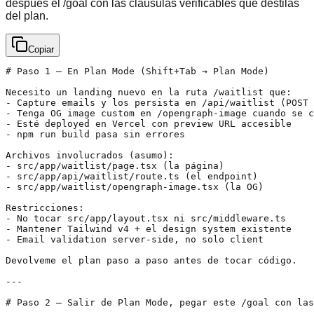
después el /goal con las cláusulas verificables que destilás
del plan.
Copiar
# Paso 1 — En Plan Mode (Shift+Tab → Plan Mode)

Necesito un landing nuevo en la ruta /waitlist que:

- Capture emails y los persista en /api/waitlist (POST 
- Tenga OG image custom en /opengraph-image cuando se c
- Esté deployed en Vercel con preview URL accesible

- npm run build pasa sin errores

Archivos involucrados (asumo):

- src/app/waitlist/page.tsx (la página)

- src/app/api/waitlist/route.ts (el endpoint)

- src/app/waitlist/opengraph-image.tsx (la OG)

Restricciones:

- No tocar src/app/layout.tsx ni src/middleware.ts

- Mantener Tailwind v4 + el design system existente

- Email validation server-side, no solo client

Devolveme el plan paso a paso antes de tocar código.

---

# Paso 2 — Salir de Plan Mode, pegar este /goal con las