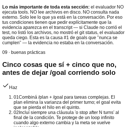
Lo más importante de toda esta sección:
el evaluador NO
ejecuta tools. NO lee archivos en disco. NO consulta nada
externo. Solo lee lo que ya está en la conversación. Por eso
tus condiciones tienen que pedir explícitamente que la
evidencia aparezca en el transcript — si Claude no corrió el
test, no listó los archivos, no mostró el git status, el evaluador
queda ciego. Esta es la causa #1 de goals que "nunca se
cumplen" — la evidencia no estaba en la conversación.
09 · buenas prácticas
Cinco cosas que sí + cinco que no,
antes de dejar /goal corriendo solo
Haz
01
Combiná /plan + /goal para tareas complejas. El
plan elimina la varianza del primer turno; el goal evita
que se pierda el hilo en el quinto.
02
Incluí siempre una cláusula 'o stop after N turns' al
final de la condición. Te protege de un loop infinito
cuando algo externo cambia y la meta se vuelve