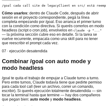
/goal cada call site de legacyClient en src/ está reemp
Cómo usarlos:
dentro de Claude Code, después de abrir
sesión en el proyecto correspondiente, pegá la línea
completa empezando por /goal. Eso arranca el primer turno
con la condición como directiva. Si querés correrlos en modo
headless (script o cron job), envolvelos en
claude -p "..."
— la próxima sección cubre eso en detalle. Si la tarea se
vuelve recurrente, empacala como una skill para no tener
que reescribir el prompt cada vez.
07 · ejecución desatendida
Combinar /goal con auto mode y
modo headless
/goal te quita el trabajo de empujar a Claude turno a turno.
Pero entre turnos, Claude todavía tiene que pedirte permiso
para cada tool call (leer un archivo, correr un comando,
escribir). Si querés ejecución totalmente desatendida — sin
tocar la terminal hasta que termine — hay dos compañeros
que pegan bien:
auto mode
y
modo headless
.