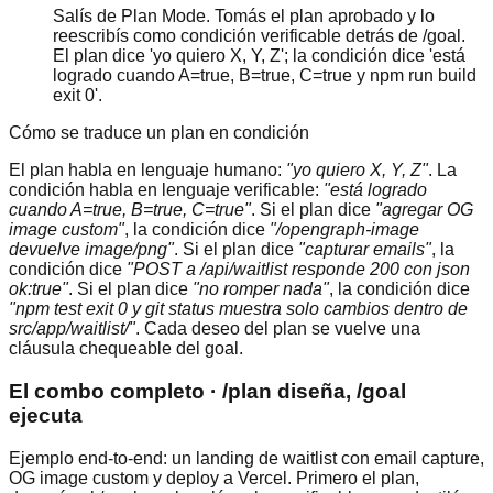
Salís de Plan Mode. Tomás el plan aprobado y lo
reescribís como condición verificable detrás de /goal.
El plan dice 'yo quiero X, Y, Z'; la condición dice 'está
logrado cuando A=true, B=true, C=true y npm run build
exit 0'.
Cómo se traduce un plan en condición
El plan habla en lenguaje humano:
"yo quiero X, Y, Z"
. La
condición habla en lenguaje verificable:
"está logrado
cuando A=true, B=true, C=true"
. Si el plan dice
"agregar OG
image custom"
, la condición dice
"/opengraph-image
devuelve image/png"
. Si el plan dice
"capturar emails"
, la
condición dice
"POST a /api/waitlist responde 200 con json
ok:true"
. Si el plan dice
"no romper nada"
, la condición dice
"npm test exit 0 y git status muestra solo cambios dentro de
src/app/waitlist/"
. Cada deseo del plan se vuelve una
cláusula chequeable del goal.
El combo completo · /plan diseña, /goal
ejecuta
Ejemplo end-to-end: un landing de waitlist con email capture,
OG image custom y deploy a Vercel. Primero el plan,