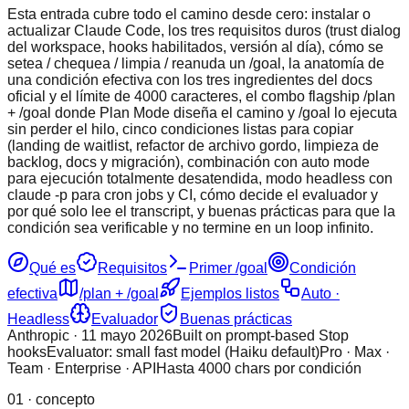
Esta entrada cubre todo el camino desde cero: instalar o
actualizar Claude Code, los tres requisitos duros (trust dialog
del workspace, hooks habilitados, versión al día), cómo se
setea / chequea / limpia / reanuda un /goal, la anatomía de
una condición efectiva con los tres ingredientes del docs
oficial y el límite de 4000 caracteres, el combo flagship /plan
+ /goal donde Plan Mode diseña el camino y /goal lo ejecuta
sin perder el hilo, cinco condiciones listas para copiar
(landing de waitlist, refactor de archivo gordo, limpieza de
backlog, docs y migración), combinación con auto mode
para ejecución totalmente desatendida, modo headless con
claude -p para cron jobs y CI, cómo decide el evaluador y
por qué solo lee el transcript, y buenas prácticas para que la
condición sea verificable y no termine en un loop infinito.
Qué es
Requisitos
Primer /goal
Condición
efectiva
/plan + /goal
Ejemplos listos
Auto ·
Headless
Evaluador
Buenas prácticas
Anthropic · 11 mayo 2026
Built on prompt-based Stop
hooks
Evaluator: small fast model (Haiku default)
Pro · Max ·
Team · Enterprise · API
Hasta 4000 chars por condición
01 · concepto