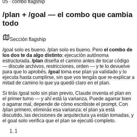
05 · combo flagship
/plan + /goal — el combo que cambia
todo
Sección flagship
/goal solo es bueno. /plan solo es bueno. Pero
el combo de
los dos te da algo distinto
: ejecución autónoma
estructurada.
/plan
diseña el camino antes de tocar código
— discute archivos, restricciones, orden — y te lo devuelve
para que lo aprobés.
/goal
toma ese plan ya validado y lo
ejecuta hasta cumplirse, sin que vos tengás que re-explicar a
mitad de camino lo que ya quedó claro en el plan.
Si tirás /goal solo sin plan previo, Claude inventa el plan en
el primer turno — y ahí está la varianza. Puede agarrar bien
o agarrar mal, depende de cómo escribiste el prompt. Con
/plan primero, eliminás esa varianza: el plan ya está
discutido, las decisiones de arquitectura ya están tomadas, y
el goal solo verifica que el plan se ejecutó completo.
1