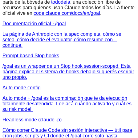
parte de la bóveda de
tododeia
, una colección libre de
recursos para quienes usan Claude todos los días. La fuente
oficial vive en
code.claude.com/docs/en/goal
.
Documentación oficial · /goal
La página de Anthropic con la spec completa: cómo se
setea, cómo decide el evaluator, cómo resume con --
continue.
Prompt-based Stop hooks
/goal es un wrapper de un Stop hook session-scoped. Esta
página explica el sistema de hooks debajo si querés escribir
uno propio.
Auto mode config
Auto mode + /goal es la combinación que te da ejecución
totalmente desatendida. Lee acá cuándo activarlo y cuál es
su risk model.
Headless mode (claude -p)
Cómo correr Claude Code sin sesión interactiva — útil para
cron jobs, scripts y CI donde el /goal corre solo hasta