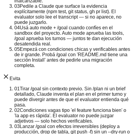
inalcanzable.
03
Pedile a Claude que surface la evidencia
explícitamente (npm test, git status, gh pr list). El
evaluator solo lee el transcript — si no aparece, no
puede juzgarlo.
04
Usá auto mode + /goal cuando confíes en el
sandbox del proyecto. Auto mode aprueba las tools,
/goal aprueba los turnos — juntos te dan ejecución
desatendida real.
05
Empezá con condiciones chicas y verificables antes
de ir grande. Probá /goal con 'README.md tiene una
sección Install' antes de pedirle una migración
completa.
Evita
01
Tirar /goal sin contexto previo. Sin /plan ni un brief
detallado, Claude inventa el plan en el primer turno y
puede divergir antes de que el evaluator entienda qué
pasa.
02
Condiciones vagas tipo 'el feature funciona bien' o
'la app es rápida'. El evaluator no puede juzgar
adjetivos — solo hechos verificables.
03
Lanzar /goal con efectos irreversibles (deploy a
producción, drop de tabla, git push -f) sin un --dry-run o