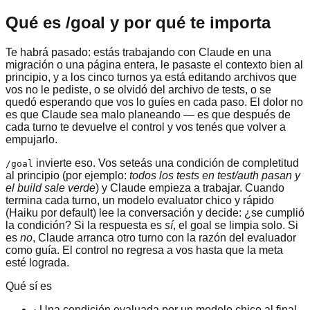
Qué es /goal y por qué te importa
Te habrá pasado: estás trabajando con Claude en una
migración o una página entera, le pasaste el contexto bien al
principio, y a los cinco turnos ya está editando archivos que
vos no le pediste, o se olvidó del archivo de tests, o se
quedó esperando que vos lo guíes en cada paso. El dolor no
es que Claude sea malo planeando — es que después de
cada turno te devuelve el control y vos tenés que volver a
empujarlo.
invierte eso. Vos seteás una condición de completitud
/goal
al principio (por ejemplo:
todos los tests en test/auth pasan y
el build sale verde
) y Claude empieza a trabajar. Cuando
termina cada turno, un modelo evaluator chico y rápido
(Haiku por default) lee la conversación y decide: ¿se cumplió
la condición? Si la respuesta es
sí
, el goal se limpia solo. Si
es
no
, Claude arranca otro turno con la razón del evaluador
como guía. El control no regresa a vos hasta que la meta
esté lograda.
Qué sí es
· Una condición evaluada por un modelo chico al final