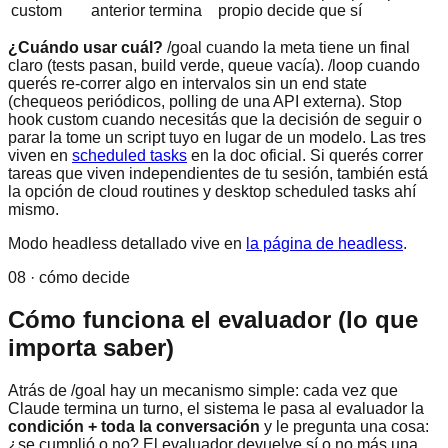
custom
anterior termina
propio decide que sí
¿Cuándo usar cuál?
/goal cuando la meta tiene un final
claro (tests pasan, build verde, queue vacía). /loop cuando
querés re-correr algo en intervalos sin un end state
(chequeos periódicos, polling de una API externa). Stop
hook custom cuando necesitás que la decisión de seguir o
parar la tome un script tuyo en lugar de un modelo. Las tres
viven en
scheduled tasks
en la doc oficial. Si querés correr
tareas que viven independientes de tu sesión, también está
la opción de cloud routines y desktop scheduled tasks ahí
mismo.
Modo headless detallado vive en
la página de headless
.
08 · cómo decide
Cómo funciona el evaluador (lo que
importa saber)
Atrás de /goal hay un mecanismo simple: cada vez que
Claude termina un turno, el sistema le pasa al evaluador la
condición + toda la conversación
y le pregunta una cosa:
¿se cumplió o no? El evaluador devuelve sí o no más una