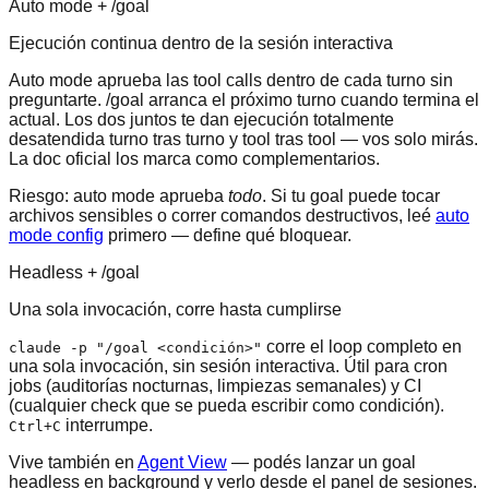
Auto mode + /goal
Ejecución continua dentro de la sesión interactiva
Auto mode aprueba las tool calls dentro de cada turno sin
preguntarte. /goal arranca el próximo turno cuando termina el
actual. Los dos juntos te dan ejecución totalmente
desatendida turno tras turno y tool tras tool — vos solo mirás.
La doc oficial los marca como complementarios.
Riesgo: auto mode aprueba
todo
. Si tu goal puede tocar
archivos sensibles o correr comandos destructivos, leé
auto
mode config
primero — define qué bloquear.
Headless + /goal
Una sola invocación, corre hasta cumplirse
corre el loop completo en
claude -p "/goal <condición>"
una sola invocación, sin sesión interactiva. Útil para cron
jobs (auditorías nocturnas, limpiezas semanales) y CI
(cualquier check que se pueda escribir como condición).
interrumpe.
Ctrl+C
Vive también en
Agent View
— podés lanzar un goal
headless en background y verlo desde el panel de sesiones.