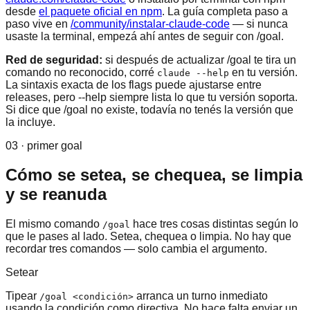
desde
el paquete oficial en npm
. La guía completa paso a
paso vive en
/community/instalar-claude-code
— si nunca
usaste la terminal, empezá ahí antes de seguir con /goal.
Red de seguridad:
si después de actualizar /goal te tira un
comando no reconocido, corré
en tu versión.
claude --help
La sintaxis exacta de los flags puede ajustarse entre
releases, pero --help siempre lista lo que tu versión soporta.
Si dice que /goal no existe, todavía no tenés la versión que
la incluye.
03 · primer goal
Cómo se setea, se chequea, se limpia
y se reanuda
El mismo comando
hace tres cosas distintas según lo
/goal
que le pases al lado. Setea, chequea o limpia. No hay que
recordar tres comandos — solo cambia el argumento.
Setear
Tipear
arranca un turno inmediato
/goal <condición>
usando la condición como directiva. No hace falta enviar un