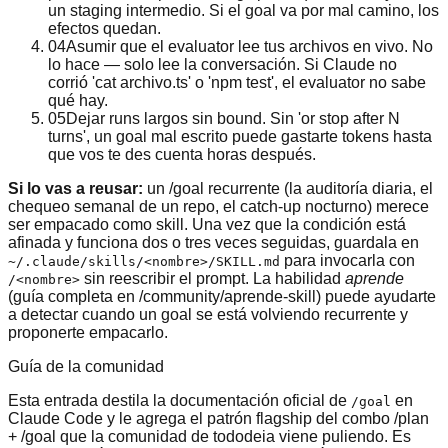
un staging intermedio. Si el goal va por mal camino, los
efectos quedan.
04
Asumir que el evaluator lee tus archivos en vivo. No
lo hace — solo lee la conversación. Si Claude no
corrió 'cat archivo.ts' o 'npm test', el evaluator no sabe
qué hay.
05
Dejar runs largos sin bound. Sin 'or stop after N
turns', un goal mal escrito puede gastarte tokens hasta
que vos te des cuenta horas después.
Si lo vas a reusar:
un /goal recurrente (la auditoría diaria, el
chequeo semanal de un repo, el catch-up nocturno) merece
ser empacado como skill. Una vez que la condición está
afinada y funciona dos o tres veces seguidas, guardala en
para invocarla con
~/.claude/skills/<nombre>/SKILL.md
sin reescribir el prompt. La habilidad
aprende
/<nombre>
(guía completa en /community/aprende-skill) puede ayudarte
a detectar cuando un goal se está volviendo recurrente y
proponerte empacarlo.
Guía de la comunidad
Esta entrada destila la documentación oficial de
en
/goal
Claude Code y le agrega el patrón flagship del combo /plan
+ /goal que la comunidad de tododeia viene puliendo. Es