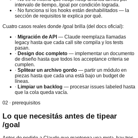
intervalo de tiempo, /goal por condición lograda.
· No funciona si los hooks están deshabilitados — la
sección de requisitos te explica por qué.
Cuatro casos reales donde /goal brilla (del docs oficial):
·
Migración de API
— Claude reemplaza llamadas
legacy hasta que cada call site compila y los tests
pasan.
·
Design doc completo
— implementar un documento
de diseño hasta que todos los acceptance criteria se
cumplen.
·
Splitear un archivo gordo
— partir un módulo en
piezas hasta que cada una está bajo un budget de
líneas.
·
Limpiar un backlog
— procesar issues labeled hasta
que la cola queda vacía.
02 · prerequisitos
Lo que necesitás antes de tipear
/goal
Antes de pedirle a Claude que mantenga una meta, hay tres