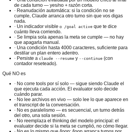
de cada turno — yes/no + razón corta.
· Reanudación automática: si la condición no se
cumple, Claude arranca otro turno sin que vos digas
nada.
· Un indicador visible
que te dice
◎ /goal active
cuánto lleva corriendo.
· Se limpia sola apenas la meta se cumple — no hay
que apagarla manual.
· Una condición hasta 4000 caracteres, suficiente para
destilar un plan entero adentro.
· Persiste a
y
(con
claude --resume
--continue
contador reseteado).
Qué NO es
· No corre tools por sí solo — sigue siendo Claude el
que ejecuta cada acción. El evaluator solo decide
cuándo parar.
· No lee archivos en vivo — solo lee lo que aparece en
el transcript de la conversación.
· No es paralelismo — es secuencial, un turno detrás
del otro, una sola sesión.
· No reemplaza el thinking del modelo principal: el
evaluator decide si la meta se cumplió, no cómo llegar.
· No es lo mismo que /loop: /loop arranca turnos por