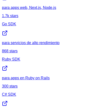
para apps web, Next.js, Node.js
1.7k
stars
Go SDK
para servicios de alto rendimiento
868
stars
Ruby SDK
para apps en Ruby on Rails
300
stars
C# SDK