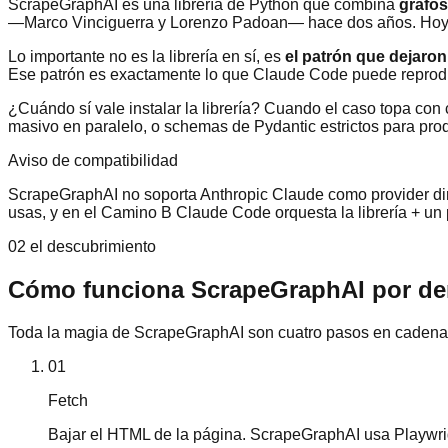
ScrapeGraphAI es una librería de Python que combina
grafos
—Marco Vinciguerra y Lorenzo Padoan— hace dos años. Hoy
Lo importante no es la librería en sí, es
el patrón que dejar
Ese patrón es exactamente lo que Claude Code puede reproducir
¿Cuándo sí vale instalar la librería? Cuando el caso topa con
masivo en paralelo, o schemas de Pydantic estrictos para pro
Aviso de compatibilidad
ScrapeGraphAI no soporta Anthropic Claude como provider direc
usas, y en el Camino B Claude Code orquesta la librería + un p
02 el descubrimiento
Cómo funciona ScrapeGraphAI por den
Toda la magia de ScrapeGraphAI son cuatro pasos en cadena. S
01
Fetch
Bajar el HTML de la página. ScrapeGraphAI usa Playwrig