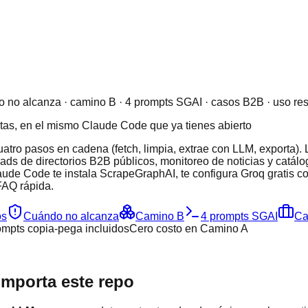
do no alcanza · camino B · 4 prompts SGAI · casos B2B · uso r
tas, en el mismo Claude Code que ya tienes abierto
tro pasos en cadena (fetch, limpia, extrae con LLM, exporta).
leads de directorios B2B públicos, monitoreo de noticias y catá
aude Code te instala ScrapeGraphAI, te configura Groq gratis co
FAQ rápida.
os
Cuándo no alcanza
Camino B
4 prompts SGAI
Ca
mpts copia-pega incluidos
Cero costo en Camino A
mporta este repo