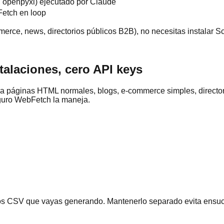
, openpyxl) ejecutado por Claude
etch en loop
erce, news, directorios públicos B2B), no necesitas instalar S
alaciones, cero API keys
a páginas HTML normales, blogs, e-commerce simples, directorio
seguro WebFetch la maneja.
los CSV que vayas generando. Mantenerlo separado evita ensuci