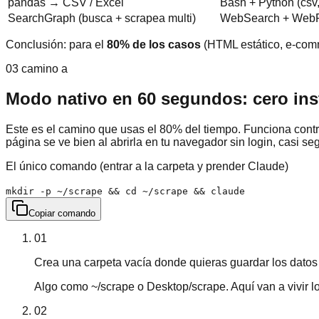
pandas → CSV / Excel
Bash + Python (csv
SearchGraph (busca + scrapea multi)
WebSearch + WebF
Conclusión: para el
80% de los casos
(HTML estático, e-comm
03 camino a
Modo nativo en 60 segundos: cero inst
Este es el camino que usas el 80% del tiempo. Funciona contr
página se ve bien al abrirla en tu navegador sin login, casi 
El único comando (entrar a la carpeta y prender Claude)
mkdir -p ~/scrape && cd ~/scrape && claude
Copiar comando
01
Crea una carpeta vacía donde quieras guardar los datos
Algo como ~/scrape o Desktop/scrape. Aquí van a vivir 
02