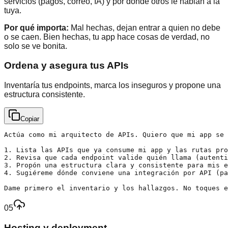
servicios (pagos, correo, IA) y por donde otros le hablan a la
tuya.
Por qué importa:
Mal hechas, dejan entrar a quien no debe
o se caen. Bien hechas, tu app hace cosas de verdad, no
solo se ve bonita.
Ordena y asegura tus APIs
Inventaría tus endpoints, marca los inseguros y propone una
estructura consistente.
Copiar
Actúa como mi arquitecto de APIs. Quiero que mi app se 
1. Lista las APIs que ya consume mi app y las rutas pro
2. Revisa que cada endpoint valide quién llama (autenti
3. Propón una estructura clara y consistente para mis e
4. Sugiéreme dónde conviene una integración por API (pa
Dame primero el inventario y los hallazgos. No toques 
05
Hosting y deployment