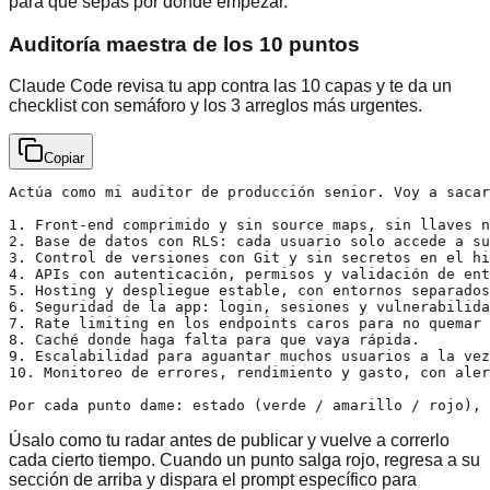
para que sepas por dónde empezar.
Auditoría maestra de los 10 puntos
Claude Code revisa tu app contra las 10 capas y te da un
checklist con semáforo y los 3 arreglos más urgentes.
Copiar
Actúa como mi auditor de producción senior. Voy a sacar
1. Front-end comprimido y sin source maps, sin llaves n
2. Base de datos con RLS: cada usuario solo accede a su
3. Control de versiones con Git y sin secretos en el hi
4. APIs con autenticación, permisos y validación de ent
5. Hosting y despliegue estable, con entornos separados
6. Seguridad de la app: login, sesiones y vulnerabilida
7. Rate limiting en los endpoints caros para no quemar 
8. Caché donde haga falta para que vaya rápida.

9. Escalabilidad para aguantar muchos usuarios a la vez
10. Monitoreo de errores, rendimiento y gasto, con aler
Por cada punto dame: estado (verde / amarillo / rojo), 
Úsalo como tu radar antes de publicar y vuelve a correrlo
cada cierto tiempo. Cuando un punto salga rojo, regresa a su
sección de arriba y dispara el prompt específico para