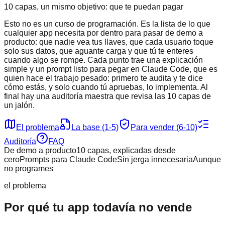
10 capas, un mismo objetivo: que te puedan pagar
Esto no es un curso de programación. Es la lista de lo que
cualquier app necesita por dentro para pasar de demo a
producto: que nadie vea tus llaves, que cada usuario toque
solo sus datos, que aguante carga y que tú te enteres
cuando algo se rompe. Cada punto trae una explicación
simple y un prompt listo para pegar en Claude Code, que es
quien hace el trabajo pesado: primero te audita y te dice
cómo estás, y solo cuando tú apruebas, lo implementa. Al
final hay una auditoría maestra que revisa las 10 capas de
un jalón.
El problema
La base (1-5)
Para vender (6-10)
Auditoría
FAQ
De demo a producto
10 capas, explicadas desde
cero
Prompts para Claude Code
Sin jerga innecesaria
Aunque
no programes
el problema
Por qué tu app todavía no vende