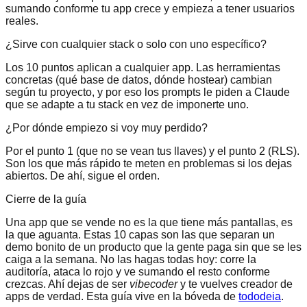
sumando conforme tu app crece y empieza a tener usuarios
reales.
¿Sirve con cualquier stack o solo con uno específico?
Los 10 puntos aplican a cualquier app. Las herramientas
concretas (qué base de datos, dónde hostear) cambian
según tu proyecto, y por eso los prompts le piden a Claude
que se adapte a tu stack en vez de imponerte uno.
¿Por dónde empiezo si voy muy perdido?
Por el punto 1 (que no se vean tus llaves) y el punto 2 (RLS).
Son los que más rápido te meten en problemas si los dejas
abiertos. De ahí, sigue el orden.
Cierre de la guía
Una app que se vende no es la que tiene más pantallas, es
la que aguanta. Estas 10 capas son las que separan un
demo bonito de un producto que la gente paga sin que se les
caiga a la semana. No las hagas todas hoy: corre la
auditoría, ataca lo rojo y ve sumando el resto conforme
crezcas. Ahí dejas de ser
vibecoder
y te vuelves creador de
apps de verdad. Esta guía vive en la bóveda de
tododeia
.